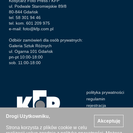
Kosycarz Foto Press /
KFP
ul. Podwale Staromiejskie 89/8
80-844 Gdańsk
tel. 58 301 94 46
tel. kom. 601 209 975
e-mail:
foto@kfp.com.pl
Odbiór zamówień dla osób prywatnych:
Galeria Sztuk Różnych
ul. Ogarna 101 Gdańsk
pn-pt 10:00-18:00
sob. 11:00-18:00
polityka prywatności
regulamin
rejestracja
Drogi Użytkowniku,
Akceptuję
Strona korzysta z plików cookie w celu