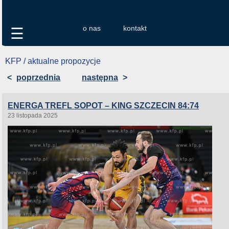
o nas
kontakt
☰
KFP / aktualne propozycje
<
poprzednia
następna
>
ENERGA TREFL SOPOT – KING SZCZECIN 84:74
23 listopada 2025