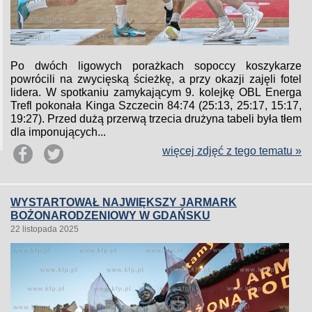
Po dwóch ligowych porażkach sopoccy koszykarze
powrócili na zwycięską ścieżkę, a przy okazji zajęli fotel
lidera. W spotkaniu zamykającym 9. kolejkę OBL Energa
Trefl pokonała Kinga Szczecin 84:74 (25:13, 25:17, 15:17,
19:27). Przed dużą przerwą trzecia drużyna tabeli była tłem
dla imponujących...
więcej zdjęć z tego tematu »
WYSTARTOWAŁ NAJWIĘKSZY JARMARK
BOŻONARODZENIOWY W GDAŃSKU
22 listopada 2025