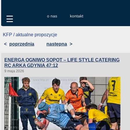
o nas
kontakt
☰
KFP / aktualne propozycje
<
poprzednia
następna
>
ENERGA OGNIWO SOPOT – LIFE STYLE CATERING
RC ARKA GDYNIA 47:12
9 maja 2026