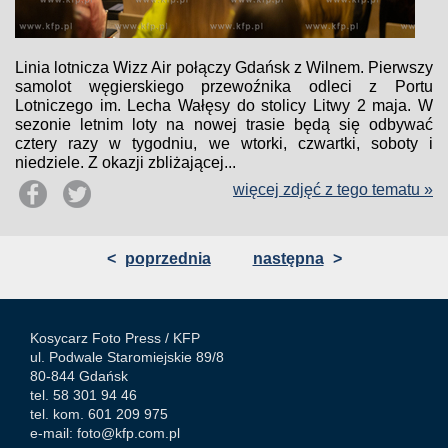
Linia lotnicza Wizz Air połączy Gdańsk z Wilnem. Pierwszy
samolot węgierskiego przewoźnika odleci z Portu
Lotniczego im. Lecha Wałęsy do stolicy Litwy 2 maja. W
sezonie letnim loty na nowej trasie będą się odbywać
cztery razy w tygodniu, we wtorki, czwartki, soboty i
niedziele. Z okazji zbliżającej...
więcej zdjęć z tego tematu »
<
poprzednia
następna
>
Kosycarz Foto Press /
KFP
ul. Podwale Staromiejskie 89/8
80-844 Gdańsk
tel. 58 301 94 46
tel. kom. 601 209 975
e-mail:
foto@kfp.com.pl