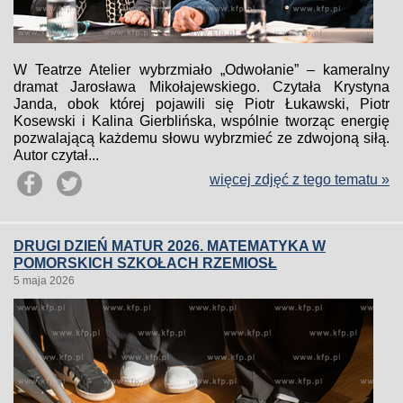
W Teatrze Atelier wybrzmiało „Odwołanie” – kameralny
dramat Jarosława Mikołajewskiego. Czytała Krystyna
Janda, obok której pojawili się Piotr Łukawski, Piotr
Kosewski i Kalina Gierblińska, wspólnie tworząc energię
pozwalającą każdemu słowu wybrzmieć ze zdwojoną siłą.
Autor czytał...
więcej zdjęć z tego tematu »
DRUGI DZIEŃ MATUR 2026. MATEMATYKA W
POMORSKICH SZKOŁACH RZEMIOSŁ
5 maja 2026