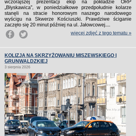
wczorajszej prezentacji ekip na pokładzie ORP
„Błyskawica”, w poniedziałkowe przedpołudnie kolarze
stanęli na stracie honorowym naszego narodowego
wyścigu na Skwerze Kościuszki. Prawdziwe ściganie
zaczęło się 20 minut później na ul. Jałowcowej....
więcej zdjęć z tego tematu »
KOLIZJA NA SKRZYŻOWANIU MISZEWSKIEGO I
GRUNWALDZKIEJ
3 sierpnia 2026