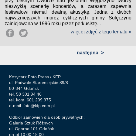
przy Leśnym Dworze nad jeziorem Węgorzyno tworzy
niezwykłą scenerię koncertów, a zarazem zapewnia
festiwalowi niemal idealną akustykę. Jedna z dwóch
najważniejszych imprez cyklicznych gminy Sulęczyno
zainicjowana w 1996 roku przez perkusistę...
więcej zdjęć z tego tematu »
następna
>
Kosycarz Foto Press /
KFP
ul. Podwale Staromiejskie 89/8
80-844 Gdańsk
tel. 58 301 94 46
tel. kom. 601 209 975
e-mail:
foto@kfp.com.pl
Odbiór zamówień dla osób prywatnych:
Galeria Sztuk Różnych
ul. Ogarna 101 Gdańsk
pn-pt 10:00-18:00