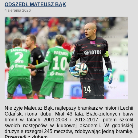
ODSZEDŁ MATEUSZ BĄK
4 sierpnia 2026
Nie żyje Mateusz Bąk, najlepszy bramkarz w historii Lechii
Gdańsk, ikona klubu. Miał 43 lata. Biało-zielonych barw
bronił w latach 2001-2008 i 2013-2017, potem szkolił
swoich następców w klubowej akademii. W gdańskiej
drużynie rozegrał 245 meczów, zdobywając jedną bramkę.
Przeszedł z klubem...