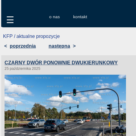
o nas
kontakt
☰
KFP / aktualne propozycje
<
poprzednia
następna
>
CZARNY DWÓR PONOWNIE DWUKIERUNKOWY
25 października 2025