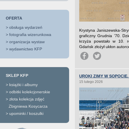
OFERTA
>
obsługa wydarzeń
Krystyna Janiszewska-Stry
>
fotografia wizerunkowa
graficzny Grudnia ’70. Dz
krzyża powstało w 10. r
>
organizacja wystaw
Gdańsk złożył ukłon autorc
>
wydawnictwo KFP
SKLEP KFP
UROKI ZIMY W SOPOCIE
15 lutego 2026
>
książki i albumy
>
odbitki kolekcjonerskie
>
złota kolekcja zdjęć
Zbigniewa Kosycarza
>
upominki / koszulki