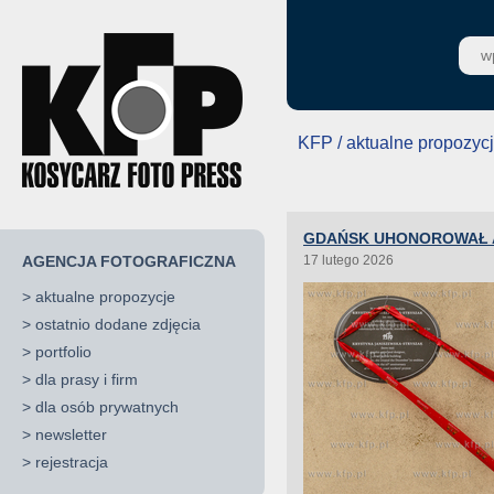
KFP / aktualne propozyc
GDAŃSK UHONOROWAŁ A
AGENCJA FOTOGRAFICZNA
17 lutego 2026
>
aktualne propozycje
>
ostatnio dodane zdjęcia
>
portfolio
>
dla prasy i firm
>
dla osób prywatnych
>
newsletter
>
rejestracja