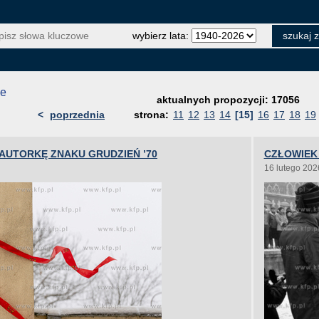
wybierz lata:
je
aktualnych propozycji: 17056
<
poprzednia
strona:
11
12
13
14
[15]
16
17
18
19
UTORKĘ ZNAKU GRUDZIEŃ ’70
CZŁOWIEK 
16 lutego 202