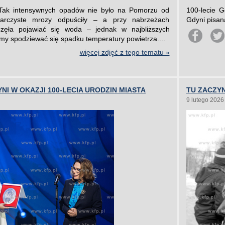
Tak intensywnych opadów nie było na Pomorzu od
100-lecie 
iarczyste mrozy odpuściły – a przy nabrzeżach
Gdyni pisan
częła pojawiać się woda – jednak w najbliższych
my spodziewać się spadku temperatury powietrza....
więcej zdjęć z tego tematu »
NI W OKAZJI 100-LECIA URODZIN MIASTA
TU ZACZY
9 lutego 2026