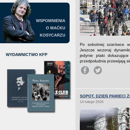
WSPOMNIENIA
O MAĆKU
KOSYCARZU
Po sobotniej szarówce w 
Jeszcze wczoraj dynamik
WYDAWNICTWO KFP
jedynie ptaki dokazując
przedpołudnia przewijają si
SOPOT. DZIEŃ PAMIĘCI 
14 lutego 2026