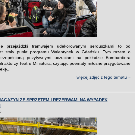
ne przejażdżki tramwajem udekorowanym serduszkami to od
 lat stały punkt programu Walentynek w Gdańsku. Tym razem o
przepełnioną pozytywnymi uczuciami na pokładzie Bombardiera
i aktorzy Teatru Miniatura, czytając poematy miłosne przygotowane
ekę...
więcej zdjęć z tego tematu »
MAGAZYN ZE SPRZĘTEM I REZERWAMI NA WYPADEK
Ń
6