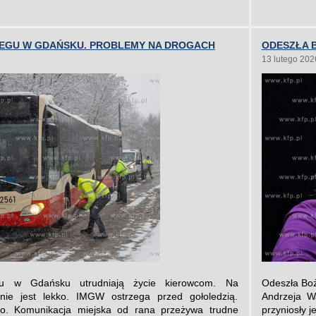
IEGU W GDAŃSKU. PROBLEMY NA DROGACH
ODESZŁA 
13 lutego 202
gu w Gdańsku utrudniają życie kierowcom. Na
Odeszła Boże
nie jest lekko. IMGW ostrzega przed gołoledzią.
Andrzeja W
ko. Komunikacja miejska od rana przeżywa trudne
przyniosły j