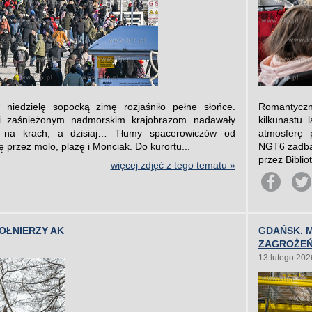
niedzielę sopocką zimę rozjaśniło pełne słońce.
Romantycz
i zaśnieżonym nadmorskim krajobrazom nadawały
kilkunastu
e na krach, a dzisiaj… Tłumy spacerowiczów od
atmosferę 
ę przez molo, plażę i Monciak. Do kurortu...
NGT6 zadbal
przez Bibliot
więcej zdjęć z tego tematu »
ŻOŁNIERZY AK
GDAŃSK. 
ZAGROŻE
13 lutego 202