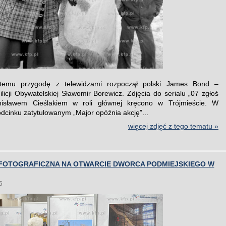
temu przygodę z telewidzami rozpoczął polski James Bond –
ilicji Obywatelskiej Sławomir Borewicz. Zdjęcia do serialu „07 zgłoś
nisławem Cieślakiem w roli głównej kręcono w Trójmieście. W
dcinku zatytułowanym „Major opóźnia akcję”...
więcej zdjęć z tego tematu »
FOTOGRAFICZNA NA OTWARCIE DWORCA PODMIEJSKIEGO W
6