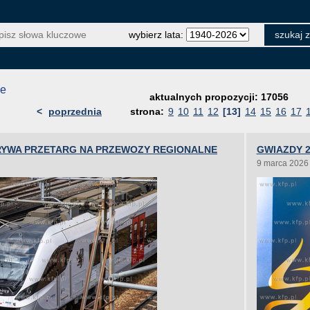
wybierz lata:
je
aktualnych propozycji: 17056
<
poprzednia
strona:
9
10
11
12
[13]
14
15
16
17
YWA PRZETARG NA PRZEWOZY REGIONALNE
GWIAZDY 2
9 marca 2026