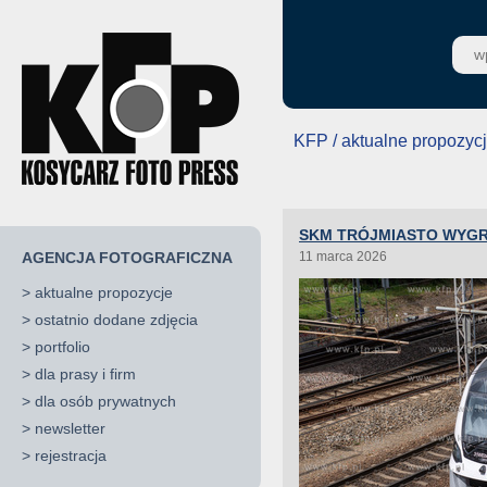
KFP / aktualne propozyc
SKM TRÓJMIASTO WYGR
AGENCJA FOTOGRAFICZNA
11 marca 2026
>
aktualne propozycje
>
ostatnio dodane zdjęcia
>
portfolio
>
dla prasy i firm
>
dla osób prywatnych
>
newsletter
>
rejestracja