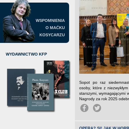
WSPOMNIENIA
O MAĆKU
KOSYCARZU
WYDAWNICTWO KFP
Sopot po raz siedemnas
osoby, które z niezwykłym
starszymi, wymagającymi w
Nagrody za rok 2025 odebral
OPERA? SI! JAK W HOR