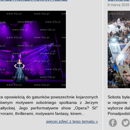
8 marca 2026
ące opowieścią do gatunków powszechnie kojarzonych
Sobota był
głównym motywem sobotniego spotkania z Jerzym
w regionie
tyckiej. Jego performatywne show „Opera? Si!”
wyborze dal
rorami, thrillerami, motywami fantasy, kinem...
Ponadpodsta
więcej zdjęć z tego tematu »