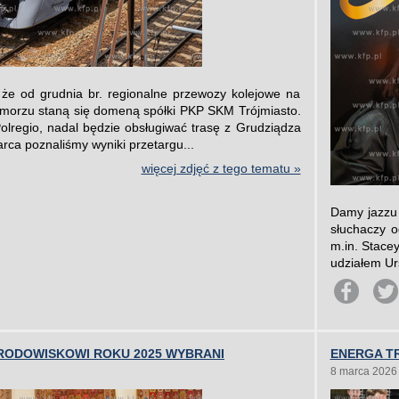
że od grudnia br. regionalne przewozy kolejowe na
Pomorzu staną się domeną spółki PKP SKM Trójmiasto.
olregio, nadal będzie obsługiwać trasę z Grudziądza
rca poznaliśmy wyniki przetargu...
więcej zdjęć z tego tematu »
Damy jazzu
słuchaczy o
m.in. Stace
udziałem Ur
ŚRODOWISKOWI ROKU 2025 WYBRANI
ENERGA TR
8 marca 2026