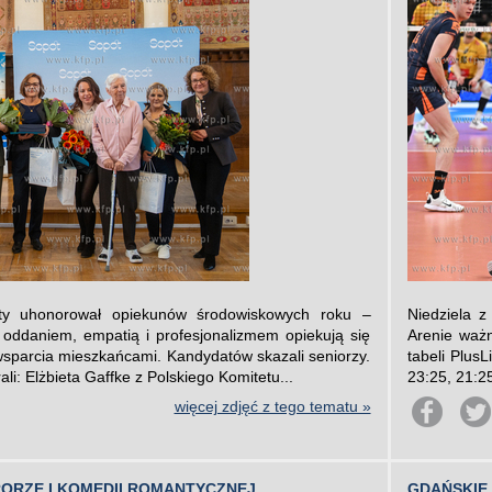
ty uhonorował opiekunów środowiskowych roku –
Niedziela 
 oddaniem, empatią i profesjonalizmem opiekują się
Arenie waż
sparcia mieszkańcami. Kandydatów skazali seniorzy.
tabeli Plus
i: Elżbieta Gaffke z Polskiego Komitetu...
23:25, 21:25
więcej zdjęć z tego tematu »
RORZE I KOMEDII ROMANTYCZNEJ
GDAŃSKIE