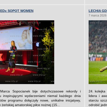
TEDx SOPOT WOMEN
LECHIA GD
7 marca 2026
 Marca Sopocianek bije dotychczasowe rekordy i
24. kolejka
tu inspirującymi wydarzeniami niemal każdego dnia
lidera i aw
tów programu dołączyły nowe, unikalne inicjatywy,
starciu szc
 żeńskiej amatorskiej piłce nożnej (15...
odrobić jed