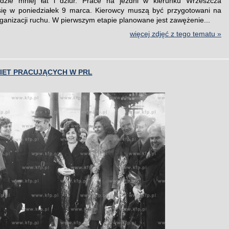
dzie mniej łat i dziur. Prace na jezdni w kierunku Wrzeszcza
się w poniedziałek 9 marca. Kierowcy muszą być przygotowani na
ganizacji ruchu. W pierwszym etapie planowane jest zawężenie...
więcej zdjęć z tego tematu »
IET PRACUJĄCYCH W PRL