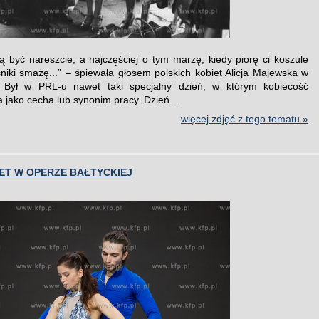
tą być nareszcie, a najczęściej o tym marzę, kiedy piorę ci koszule
eśniki smażę...” – śpiewała głosem polskich kobiet Alicja Majewska w
 Był w PRL-u nawet taki specjalny dzień, w którym kobiecość
 jako cecha lub synonim pracy. Dzień...
więcej zdjęć z tego tematu »
ET W OPERZE BAŁTYCKIEJ