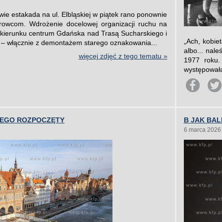
e estakada na ul. Elbląskiej w piątek rano ponownie
erowcom. Wdrożenie docelowej organizacji ruchu na
kierunku centrum Gdańska nad Trasą Sucharskiego i
„Ach, kobie
226 – włącznie z demontażem starego oznakowania...
albo... nal
więcej zdjęć z tego tematu »
1977 roku.
występowała
NEGO ROZPOCZĘTY
B JAK BAL
6 marca 2026