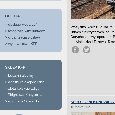
OFERTA
>
obsługa wydarzeń
Wszystko wskazuje na to, 
>
fotografia wizerunkowa
liniach elektrycznych na 
Dotychczasowy operator, P
>
organizacja wystaw
do Malborka i Tczewa. 5 ma
>
wydawnictwo KFP
SKLEP KFP
>
książki i albumy
>
odbitki kolekcjonerskie
>
złota kolekcja zdjęć
Zbigniewa Kosycarza
>
upominki / koszulki
SOPOT. OPIEKUNOWIE 
10 marca 2026