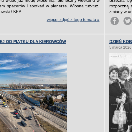
lu widać już modę wiosenną. Słoneczny weekend w
Brzeźna bę
em spacerów i spotkań w plenerze. Wiosna tuż-tuż.
rozpoczną 
kowski / KFP
zmiany w or
więcej zdjęć z tego tematu »
EJ OD PIĄTKU DLA KIEROWCÓW
DZIEŃ KOB
5 marca 2026