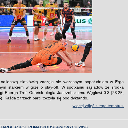
z najlepszą siatkówką zaczęła się wczesnym popołudniem w Ergo
nym starciem w grze o play-off. W spotkaniu sąsiadów ze środka
Ligi Energa Trefl Gdańsk uległa Jastrzębskiemu Węglowi 0:3 (23:25,
). Każda z trzech partii toczyła się pod dyktando...
więcej zdjęć z tego tematu »
 TARGI SZKÓŁ PONADPODSTAWOWYCH 2026