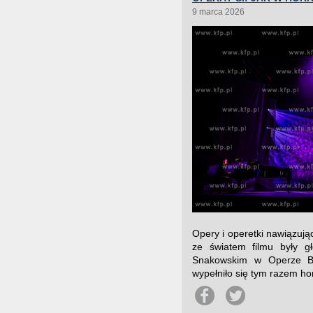
9 marca 2026
Opery i operetki nawiązuj
ze światem filmu były 
Snakowskim w Operze Bał
wypełniło się tym razem hor