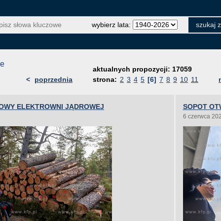
wybierz lata:
je
aktualnych propozycji: 17059
<
poprzednia
strona:
2
3
4
5
[6]
7
8
9
10
11
OWY ELEKTROWNI JĄDROWEJ
SOPOT OT
6 czerwca 20