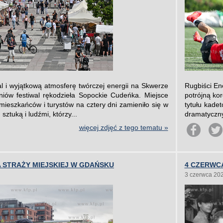
 i wyjątkową atmosferę twórczej energii na Skwerze
Rugbiści En
iów festiwal rękodzieła Sopockie Cudeńka. Miejsce
potrójną ko
ieszkańców i turystów na cztery dni zamieniło się w
tytułu kade
sztuką i ludźmi, którzy...
dramatyczn
więcej zdjęć z tego tematu »
STRAŻY MIEJSKIEJ W GDAŃSKU
4 CZERWC
3 czerwca 20