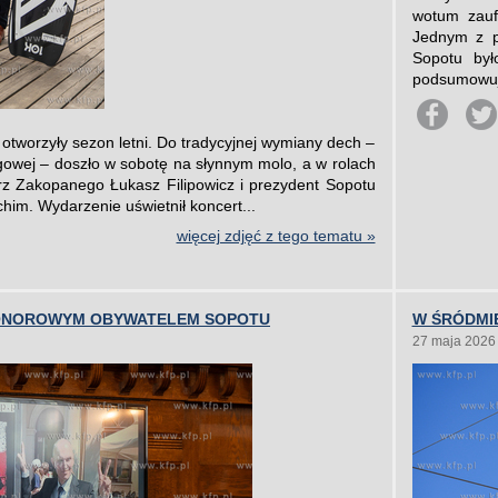
wotum zauf
Jednym z p
Sopotu był
podsumowuj
otworzyły sezon letni. Do tradycyjnej wymiany dech –
gowej – doszło w sobotę na słynnym molo, a w rolach
trz Zakopanego Łukasz Filipowicz i prezydent Sopotu
im. Wydarzenie uświetnił koncert...
więcej zdjęć z tego tematu »
ONOROWYM OBYWATELEM SOPOTU
W ŚRÓDMI
27 maja 2026