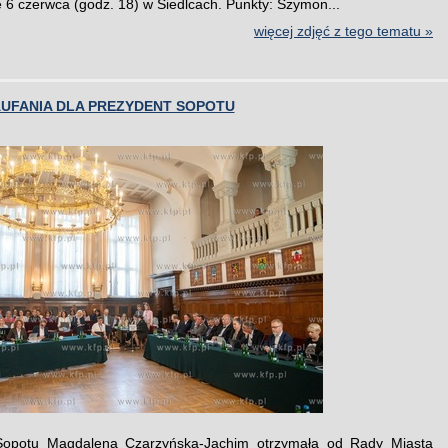
ę 6 czerwca (godz. 18) w Siedlcach. Punkty: Szymon...
więcej zdjęć z tego tematu »
UFANIA DLA PREZYDENT SOPOTU
Sopotu Magdalena Czarzyńska-Jachim otrzymała od Rady Miasta