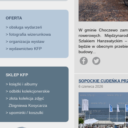
OFERTA
>
obsługa wydarzeń
W gminie Choczewo zamyka
>
fotografia wizerunkowa
rowerowych. Międzynaro
Szlakiem Hanzeatyckim – 
>
organizacja wystaw
będzie w obecnym przebie
>
wydawnictwo KFP
budowy...
SKLEP KFP
SOPOCKIE CUDEŃKA PR
>
książki i albumy
6 czerwca 2026
>
odbitki kolekcjonerskie
>
złota kolekcja zdjęć
Zbigniewa Kosycarza
>
upominki / koszulki