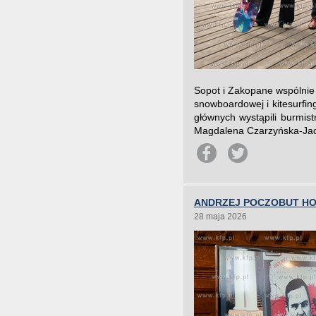
Sopot i Zakopane wspólnie 
snowboardowej i kitesurfin
głównych wystąpili burmis
Magdalena Czarzyńska-Jach
ANDRZEJ POCZOBUT H
28 maja 2026