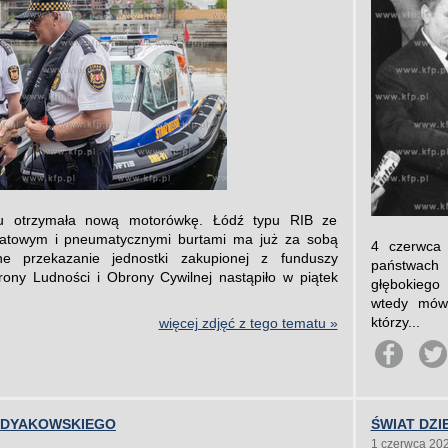
u otrzymała nową motorówkę. Łódź typu RIB ze
atowym i pneumatycznymi burtami ma już za sobą
4 czerwca 
lne przekazanie jednostki zakupionej z funduszy
państwach
ny Ludności i Obrony Cywilnej nastąpiło w piątek
głębokiego
wtedy mówi
którzy...
więcej zdjęć z tego tematu »
A DYAKOWSKIEGO
ŚWIAT DZI
1 czerwca 20