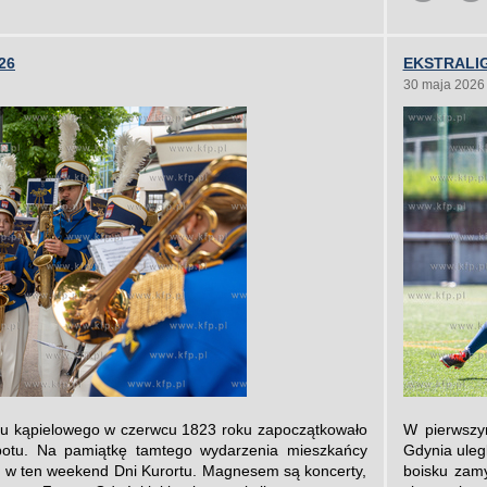
26
EKSTRALIG
30 maja 2026
du kąpielowego w czerwcu 1823 roku zapoczątkowało
W pierwszym
potu. Na pamiątkę tamtego wydarzenia mieszkańcy
Gdynia uleg
ją w ten weekend Dni Kurortu. Magnesem są koncerty,
boisku zamy