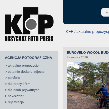
KFP / aktualne propozyc
EUROVELO WOKÓŁ BUD
AGENCJA FOTOGRAFICZNA
8 czerwca 2026
>
aktualne propozycje
>
ostatnio dodane zdjęcia
>
portfolio
>
dla prasy i firm
>
dla osób prywatnych
>
newsletter
>
rejestracja