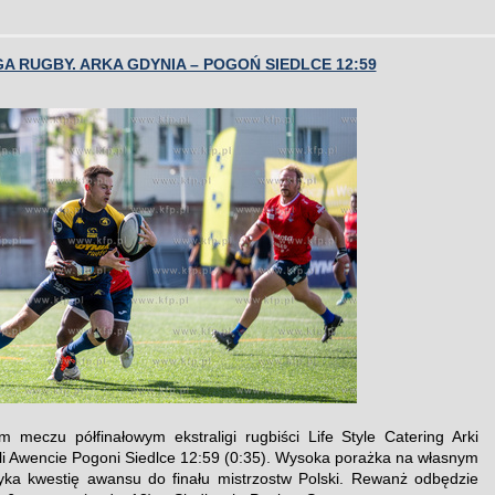
A RUGBY. ARKA GDYNIA – POGOŃ SIEDLCE 12:59
 meczu półfinałowym ekstraligi rugbiści Life Style Catering Arki
li Awencie Pogoni Siedlce 12:59 (0:35). Wysoka porażka na własnym
ka kwestię awansu do finału mistrzostw Polski. Rewanż odbędzie