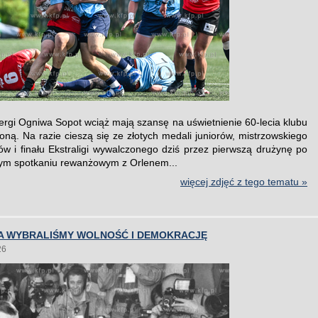
ergi Ogniwa Sopot wciąż mają szansę na uświetnienie 60-lecia klubu
roną. Na razie cieszą się ze złotych medali juniorów, mistrzowskiego
tów i finału Ekstraligi wywalczonego dziś przez pierwszą drużynę po
ym spotkaniu rewanżowym z Orlenem...
więcej zdjęć z tego tematu »
A WYBRALIŚMY WOLNOŚĆ I DEMOKRACJĘ
26