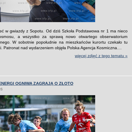
eć w gwiazdy z Sopotu. Od dziś Szkoła Podstawowa nr 1 ma nieco
kosmosu, a wszystko za sprawą nowo otwartego obserwatorium
znego. W sobotnie popołudnie na mieszkańców kurortu czekało tu
ji. Patronat nad wydarzeniem objęła Polska Agencja Kosmiczna....
więcej zdjęć z tego tematu »
ENERGI OGNIWA ZAGRAJĄ O ZŁOTO
26