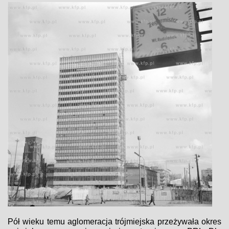
Pół wieku temu aglomeracja trójmiejska przeżywała okres