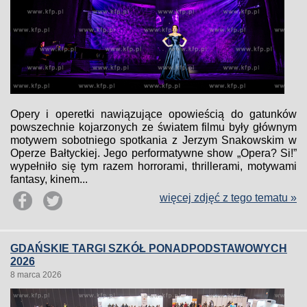
Opery i operetki nawiązujące opowieścią do gatunków
powszechnie kojarzonych ze światem filmu były głównym
motywem sobotniego spotkania z Jerzym Snakowskim w
Operze Bałtyckiej. Jego performatywne show „Opera? Si!”
wypełniło się tym razem horrorami, thrillerami, motywami
fantasy, kinem...
więcej zdjęć z tego tematu »
GDAŃSKIE TARGI SZKÓŁ PONADPODSTAWOWYCH
2026
8 marca 2026