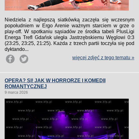
Niedziela z najlepszą siatkówką zaczęła się wczesnym
popołudniem w Ergo Arenie ważnym starciem w grze o
play-off. W spotkaniu sąsiadów ze środka tabeli PlusLigi
Energa Trefl Gdańsk uległa Jastrzębskiemu Węglowi 0:3
(23:25, 23:25, 21:25). Każda z trzech partii toczyła się pod
dyktando...
więcej zdjęć z tego tematu »
OPERA? SI! JAK W HORRORZE I KOMEDII
ROMANTYCZNEJ
9 marca 2026