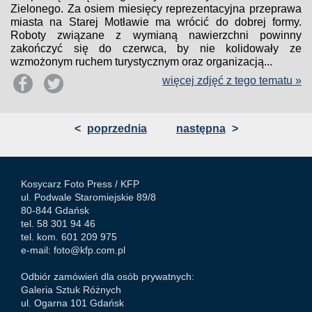
Zielonego. Za osiem miesięcy reprezentacyjna przeprawa
miasta na Starej Motławie ma wrócić do dobrej formy.
Roboty związane z wymianą nawierzchni powinny
zakończyć się do czerwca, by nie kolidowały ze
wzmożonym ruchem turystycznym oraz organizacją...
więcej zdjęć z tego tematu »
<
poprzednia
następna
>
Kosycarz Foto Press /
KFP
ul. Podwale Staromiejskie 89/8
80-844 Gdańsk
tel. 58 301 94 46
tel. kom. 601 209 975
e-mail:
foto@kfp.com.pl
Odbiór zamówień dla osób prywatnych:
Galeria Sztuk Różnych
ul. Ogarna 101 Gdańsk