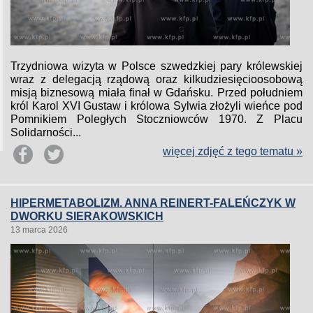
Trzydniowa wizyta w Polsce szwedzkiej pary królewskiej
wraz z delegacją rządową oraz kilkudziesięcioosobową
misją biznesową miała finał w Gdańsku. Przed południem
król Karol XVI Gustaw i królowa Sylwia złożyli wieńce pod
Pomnikiem Poległych Stoczniowców 1970. Z Placu
Solidarności...
więcej zdjęć z tego tematu »
HIPERMETABOLIZM. ANNA REINERT-FALEŃCZYK W
DWORKU SIERAKOWSKICH
13 marca 2026