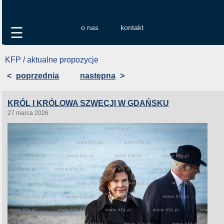
o nas
kontakt
☰
KFP / aktualne propozycje
<
poprzednia
następna
>
KRÓL I KRÓLOWA SZWECJI W GDAŃSKU
27 marca 2026