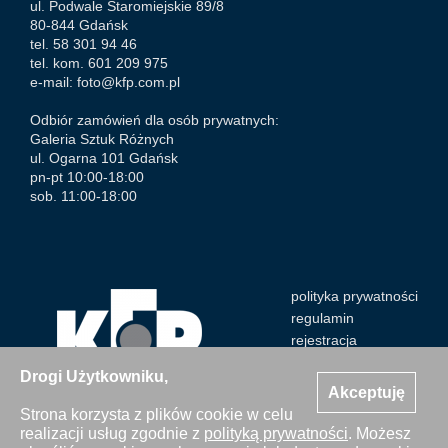
ul. Podwale Staromiejskie 89/8
80-844 Gdańsk
tel. 58 301 94 46
tel. kom. 601 209 975
e-mail:
foto@kfp.com.pl
Odbiór zamówień dla osób prywatnych:
Galeria Sztuk Różnych
ul. Ogarna 101 Gdańsk
pn-pt 10:00-18:00
sob. 11:00-18:00
polityka prywatności
regulamin
rejestracja
Drogi Użytkowniku,
Akceptuję
Strona korzysta z plików cookie w celu
realizacji usług zgodnie z
polityką prywatności
. Możesz
Wszystkie zdjęcia Agencji Kosycarz Foto Press/KFP są