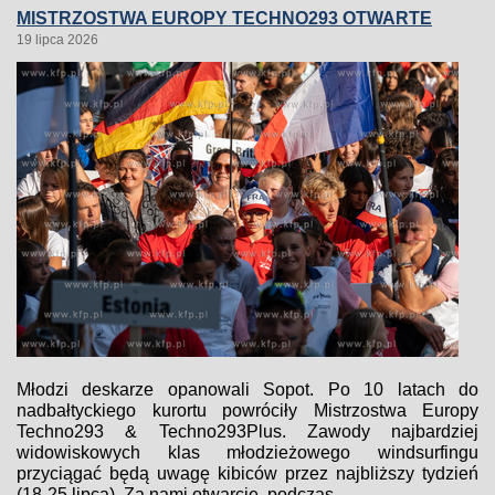
MISTRZOSTWA EUROPY TECHNO293 OTWARTE
19 lipca 2026
Młodzi deskarze opanowali Sopot. Po 10 latach do
nadbałtyckiego kurortu powróciły Mistrzostwa Europy
Techno293 & Techno293Plus. Zawody najbardziej
widowiskowych klas młodzieżowego windsurfingu
przyciągać będą uwagę kibiców przez najbliższy tydzień
(18-25 lipca). Za nami otwarcie, podczas...