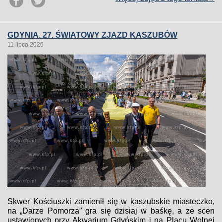
GDYNIA. 27. ŚWIATOWY ZJAZD KASZUBÓW
11 lipca 2026
Skwer Kościuszki zamienił się w kaszubskie miasteczko,
na „Darze Pomorza” gra się dzisiaj w baśkę, a ze scen
ustawionych przy Akwarium Gdyńskim i na Placu Wolnej