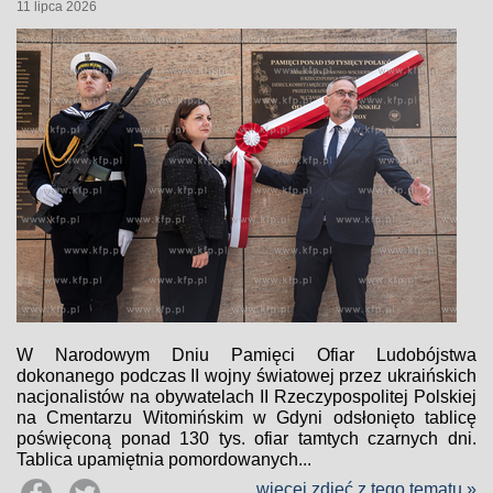
11 lipca 2026
W Narodowym Dniu Pamięci Ofiar Ludobójstwa
dokonanego podczas II wojny światowej przez ukraińskich
nacjonalistów na obywatelach II Rzeczypospolitej Polskiej
na Cmentarzu Witomińskim w Gdyni odsłonięto tablicę
poświęconą ponad 130 tys. ofiar tamtych czarnych dni.
Tablica upamiętnia pomordowanych...
więcej zdjęć z tego tematu »