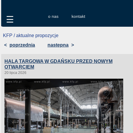
o nas
kontakt
☰
KFP / aktualne propozycje
<
poprzednia
następna
>
HALA TARGOWA W GDAŃSKU PRZED NOWYM
OTWARCIEM
20 lipca 2026