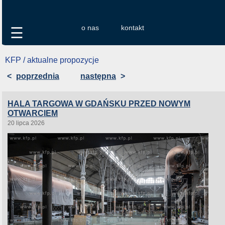
o nas
kontakt
☰
KFP / aktualne propozycje
<
poprzednia
następna
>
HALA TARGOWA W GDAŃSKU PRZED NOWYM
OTWARCIEM
20 lipca 2026