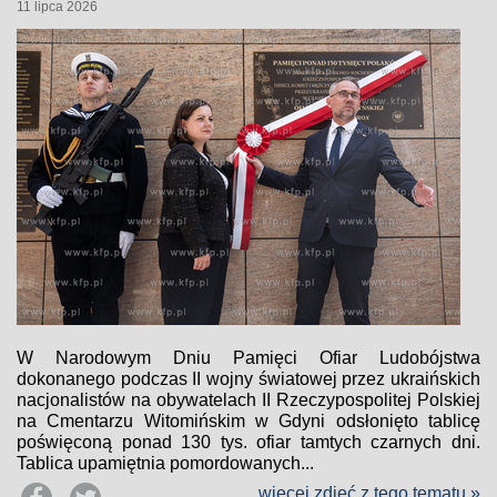
11 lipca 2026
W Narodowym Dniu Pamięci Ofiar Ludobójstwa
dokonanego podczas II wojny światowej przez ukraińskich
nacjonalistów na obywatelach II Rzeczypospolitej Polskiej
na Cmentarzu Witomińskim w Gdyni odsłonięto tablicę
poświęconą ponad 130 tys. ofiar tamtych czarnych dni.
Tablica upamiętnia pomordowanych...
więcej zdjęć z tego tematu »