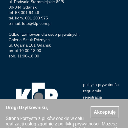
ul. Podwale Staromiejskie 89/8
80-844 Gdańsk
tel. 58 301 94 46
tel. kom. 601 209 975
e-mail:
foto@kfp.com.pl
Odbiór zamówień dla osób prywatnych:
Galeria Sztuk Różnych
ul. Ogarna 101 Gdańsk
pn-pt 10:00-18:00
sob. 11:00-18:00
polityka prywatności
regulamin
rejestracja
Drogi Użytkowniku,
Akceptuję
Strona korzysta z plików cookie w celu
realizacji usług zgodnie z
polityką prywatności
. Możesz
Wszystkie zdjęcia Agencji Kosycarz Foto Press/KFP są