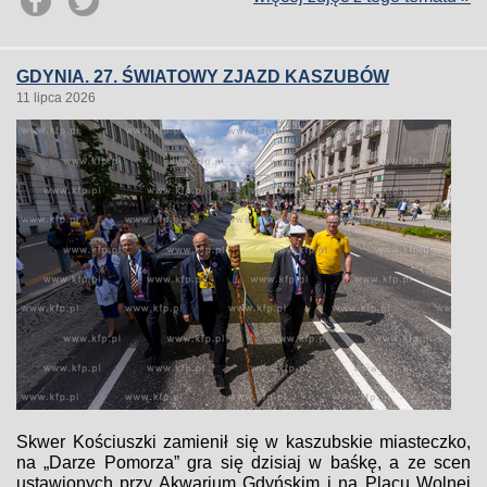
GDYNIA. 27. ŚWIATOWY ZJAZD KASZUBÓW
11 lipca 2026
Skwer Kościuszki zamienił się w kaszubskie miasteczko,
na „Darze Pomorza” gra się dzisiaj w baśkę, a ze scen
ustawionych przy Akwarium Gdyńskim i na Placu Wolnej