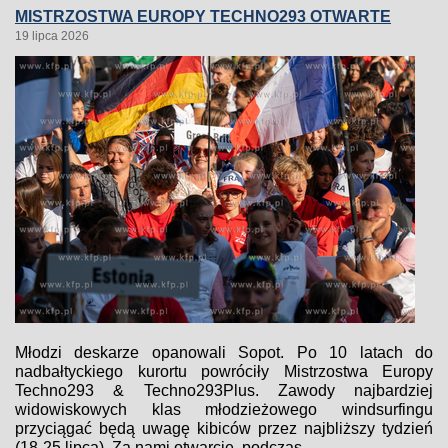
MISTRZOSTWA EUROPY TECHNO293 OTWARTE
19 lipca 2026
Młodzi deskarze opanowali Sopot. Po 10 latach do
nadbałtyckiego kurortu powróciły Mistrzostwa Europy
Techno293 & Techno293Plus. Zawody najbardziej
widowiskowych klas młodzieżowego windsurfingu
przyciągać będą uwagę kibiców przez najbliższy tydzień
(18-25 lipca). Za nami otwarcie, podczas...