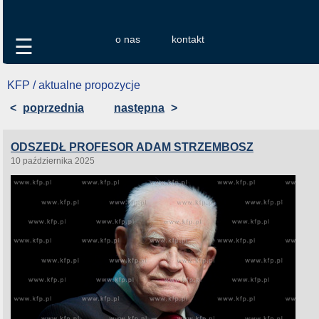
o nas
kontakt
☰
KFP / aktualne propozycje
<
poprzednia
następna
>
ODSZEDŁ PROFESOR ADAM STRZEMBOSZ
10 października 2025