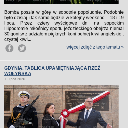
Bomba poszła w górę w sobotnie popołudnie. Podobnie
było dzisiaj i tak samo będzie w kolejny weekend – 18 i 19
lipca. Przez cztery wyścigowe dni na sopockim
Hipodromie miłośnicy sportu jeździeckiego obejrzą niemal
30 gonitw z udziałem pięknych koni pełnej krwi angielskiej,
czystej krwi...
więcej zdjęć z tego tematu »
GDYNIA. TABLICA UPAMIĘTNIAJĄCA RZEŹ
WOŁYŃSKĄ
11 lipca 2026