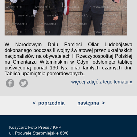
W Narodowym Dniu Pamięci Ofiar Ludobójstwa
dokonanego podczas II wojny światowej przez ukraińskich
nacjonalistów na obywatelach II Rzeczypospolitej Polskiej
na Cmentarzu Witomińskim w Gdyni odsłonięto tablicę
poświęconą ponad 130 tys. ofiar tamtych czarnych dni.
Tablica upamiętnia pomordowanych...
więcej zdjęć z tego tematu »
<
poprzednia
następna
>
Kosycarz Foto Press /
KFP
ul. Podwale Staromiejskie 89/8