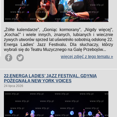
„Żółte kalendarze”, „Goniąc kormorany”, „Nigdy więcej”,
„Kochać” i wiele innych, znanych, lubianych i wiecznie
żywych utworów sprzed lat uświetniło sobotnią odsłonę 22.
Energa Ladies’ Jazz Festivalu. Dla słuchaczy, którzy
wybrali się do Teatru Muzycznego na Galę Przebojów...
więcej zdjęć z tego tematu »
22.ENERGA LADIES’ JAZZ FESTIVAL. GDYNIA
POŻEGNAŁA NEW YORK VOICES
24 lipca 2026