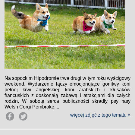
Na sopockim Hipodromie trwa drugi w tym roku wyścigowy
weekend. Wydarzenie łączy emocjonujące gonitwy koni
pełnej krwi angielskiej, koni arabskich i kłusaków
francuskich z doskonałą zabawą i atrakcjami dla całych
rodzin. W sobotę serca publiczności skradły psy rasy
Welsh Corgi Pembroke,...
więcej zdjęć z tego tematu »