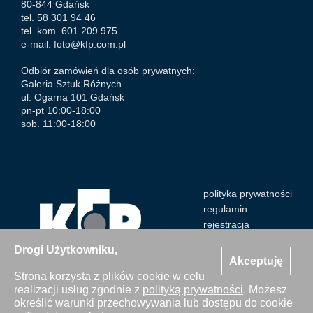
80-844 Gdańsk
tel. 58 301 94 46
tel. kom. 601 209 975
e-mail:
foto@kfp.com.pl
Odbiór zamówień dla osób prywatnych:
Galeria Sztuk Różnych
ul. Ogarna 101 Gdańsk
pn-pt 10:00-18:00
sob. 11:00-18:00
polityka prywatności
regulamin
rejestracja
Drogi Użytkowniku,
Akceptuję
Strona korzysta z plików cookie w celu
realizacji usług zgodnie z
polityką prywatności
. Możesz
Wszystkie zdjęcia Agencji Kosycarz Foto Press/KFP są
określić warunki przechowywania lub dostępu do cookie
chronione prawem autorskim. Publikacja i kopiowanie bez