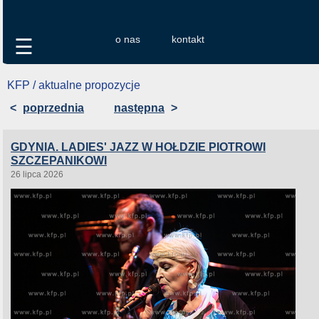
o nas
kontakt
☰
KFP / aktualne propozycje
<
poprzednia
następna
>
GDYNIA. LADIES' JAZZ W HOŁDZIE PIOTROWI
SZCZEPANIKOWI
26 lipca 2026