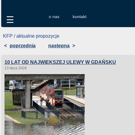
o nas
kontakt
☰
KFP / aktualne propozycje
<
poprzednia
następna
>
10 LAT OD NAJWIĘKSZEJ ULEWY W GDAŃSKU
13 lipca 2026