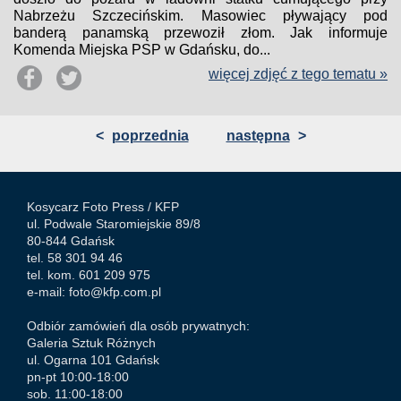
Nabrzeżu Szczecińskim. Masowiec pływający pod
banderą panamską przewoził złom. Jak informuje
Komenda Miejska PSP w Gdańsku, do...
więcej zdjęć z tego tematu »
<
poprzednia
następna
>
Kosycarz Foto Press /
KFP
ul. Podwale Staromiejskie 89/8
80-844 Gdańsk
tel. 58 301 94 46
tel. kom. 601 209 975
e-mail:
foto@kfp.com.pl
Odbiór zamówień dla osób prywatnych:
Galeria Sztuk Różnych
ul. Ogarna 101 Gdańsk
pn-pt 10:00-18:00
sob. 11:00-18:00