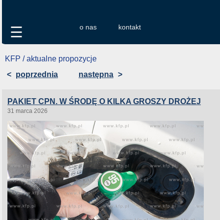
o nas
kontakt
☰
KFP / aktualne propozycje
<
poprzednia
następna
>
PAKIET CPN. W ŚRODĘ O KILKA GROSZY DROŻEJ
31 marca 2026