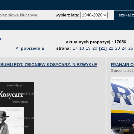
wybierz lata:
je
aktualnych propozycji: 17056
<
poprzednia
strona:
17
18
19
20
[21]
22
23
24
25
LBUMU FOT. ZBIGNIEW KOSYCARZ, NIEZWYKŁE
RYANAIR 
3 grudnia 202