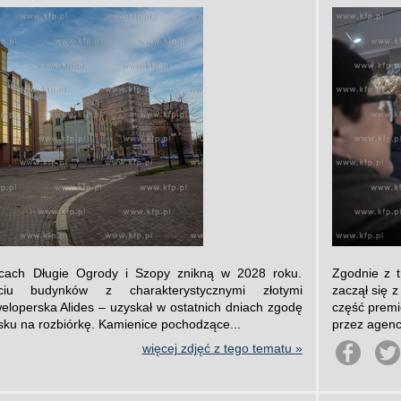
licach Długie Ogrody i Szopy znikną w 2028 roku.
Zgodnie z 
ęciu budynków z charakterystycznymi złotymi
zaczął się 
eloperska Alides – uzyskał w ostatnich dniach zgodę
część premi
ku na rozbiórkę. Kamienice pochodzące...
przez agenc
więcej zdjęć z tego tematu »