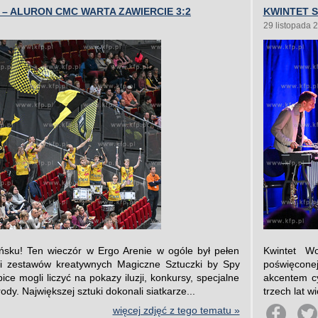
– ALURON CMC WARTA ZAWIERCIE 3:2
KWINTET S
29 listopada 
sku! Ten wieczór w Ergo Arenie w ogóle był pełen
Kwintet Wo
i zestawów kreatywnych Magiczne Sztuczki by Spy
poświęconej
ce mogli liczyć na pokazy iluzji, konkursy, specjalne
akcentem c
ody. Największej sztuki dokonali siatkarze...
trzech lat 
więcej zdjęć z tego tematu »