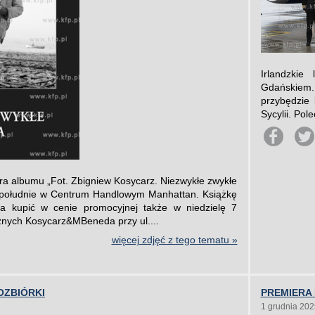
Irlandzkie
Gdańskiem.
przybędzie 
Sycylii. Pol
ra albumu „Fot. Zbigniew Kosycarz. Niezwykłe zwykłe
w południe w Centrum Handlowym Manhattan. Książkę
a kupić w cenie promocyjnej także w niedzielę 7
żnych Kosycarz&MBeneda przy ul....
więcej zdjęć z tego tematu »
OZBIÓRKI
PREMIERA
1 grudnia 202