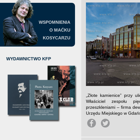
WSPOMNIENIA
O MAĆKU
KOSYCARZU
WYDAWNICTWO KFP
„Złote kamienice” przy u
Właściciel zespołu pi
przeszkleniami – firma dew
Urzędu Miejskiego w Gdańs