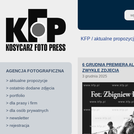
KFP / aktualne propozyc
6 GRUDNIA PREMIERA A
ZWYKŁE ZDJĘCIA
AGENCJA FOTOGRAFICZNA
3 grudnia 2025
>
aktualne propozycje
>
ostatnio dodane zdjęcia
>
portfolio
>
dla prasy i firm
>
dla osób prywatnych
>
newsletter
>
rejestracja