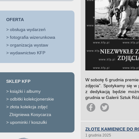
OFERTA
>
obsługa wydarzeń
>
fotografia wizerunkowa
>
organizacja wystaw
>
wydawnictwo KFP
W sobotę 6 grudnia premie
SKLEP KFP
zdjęcia”. Spotykamy się 
>
książki i albumy
z dedykacją będzie możn
grudnia w Galerii Sztuk Ró
>
odbitki kolekcjonerskie
>
złota kolekcja zdjęć
Zbigniewa Kosycarza
>
upominki / koszulki
ZŁOTE KAMIENICE DO R
1 grudnia 2025