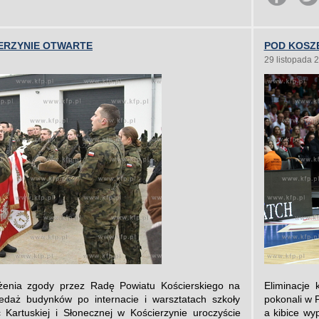
ERZYNIE OTWARTE
POD KOSZE
29 listopada 
żenia zgody przez Radę Powiatu Kościerskiego na
Eliminacje 
zedaż budynków po internacie i warsztatach szkoły
pokonali w P
c Kartuskiej i Słonecznej w Kościerzynie uroczyście
a kibice wy