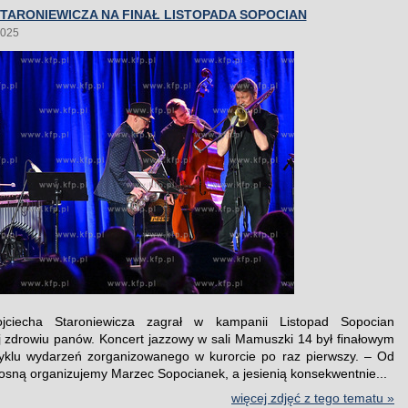
TARONIEWICZA NA FINAŁ LISTOPADA SOPOCIAN
2025
jciecha Staroniewicza zagrał w kampanii Listopad Sopocian
 zdrowiu panów. Koncert jazzowy w sali Mamuszki 14 był finałowym
yklu wydarzeń zorganizowanego w kurorcie po raz pierwszy. – Od
wiosną organizujemy Marzec Sopocianek, a jesienią konsekwentnie...
więcej zdjęć z tego tematu »