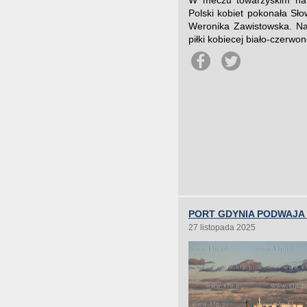
W meczu towarzyskim na P
Polski kobiet pokonała Sł
Weronika Zawistowska. Na 
piłki kobiecej biało-czerwo
PORT GDYNIA PODWAJA
27 listopada 2025