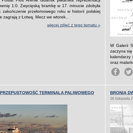
olsat Plus Arenie Gdańsk piłkarska reprezentacji
owenię 1:0. Zwycięską bramkę w 17. minucie zdobyła
zakończenie przełomowego roku w historii polskiej
ne zagrają z Łotwą. Mecz we wtorek...
więcej zdjęć z tego tematu »
W Galerii 
zaczyna się
kalendarzy
oraz malark
 PRZEPUSTOWOŚĆ TERMINALA PALIWOWEGO
BRONIĄ D
26 listopada 