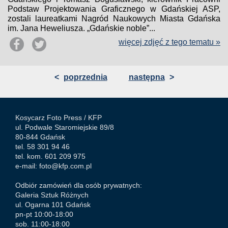
Podstaw Projektowania Graficznego w Gdańskiej ASP,
zostali laureatkami Nagród Naukowych Miasta Gdańska
im. Jana Heweliusza. „Gdańskie noble”...
więcej zdjęć z tego tematu »
<
poprzednia
następna
>
Kosycarz Foto Press /
KFP
ul. Podwale Staromiejskie 89/8
80-844 Gdańsk
tel. 58 301 94 46
tel. kom. 601 209 975
e-mail:
foto@kfp.com.pl
Odbiór zamówień dla osób prywatnych:
Galeria Sztuk Różnych
ul. Ogarna 101 Gdańsk
pn-pt 10:00-18:00
sob. 11:00-18:00