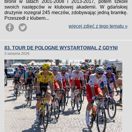
bronił w latach 2001-2008 i 2013-2017, potem szkolił
swoich następców w klubowej akademii. W gdańskiej
drużynie rozegrał 245 meczów, zdobywając jedną bramkę.
Przeszedł z klubem...
więcej zdjęć z tego tematu »
83. TOUR DE POLOGNE WYSTARTOWAŁ Z GDYNI
3 sierpnia 2026