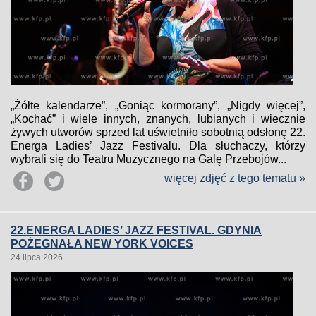
„Żółte kalendarze”, „Goniąc kormorany”, „Nigdy więcej”,
„Kochać” i wiele innych, znanych, lubianych i wiecznie
żywych utworów sprzed lat uświetniło sobotnią odsłonę 22.
Energa Ladies’ Jazz Festivalu. Dla słuchaczy, którzy
wybrali się do Teatru Muzycznego na Galę Przebojów...
więcej zdjęć z tego tematu »
22.ENERGA LADIES’ JAZZ FESTIVAL. GDYNIA
POŻEGNAŁA NEW YORK VOICES
24 lipca 2026