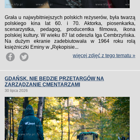
Grała u najwybitniejszych polskich reżyserów, była twarzą
polskiego kina lat 60. i 70. Aktorka, piosenkarka,
scenarzystka, pedagog, producentka filmowa, ikona
polskiej kultury. W wieku 87 lat odeszła Iga Cembrzyńska.
Na dużym ekranie zadebiutowała w 1964 roku rolą
księżniczki Eminy w „Rękopisie...
więcej zdjęć z tego tematu »
GDAŃSK. NIE BĘDZIE PRZETARGÓW NA
ZARZĄDZANIE CMENTARZAMI
30 lipca 2026