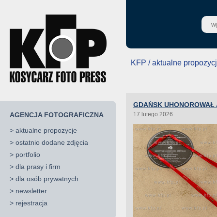
KFP / aktualne propozyc
GDAŃSK UHONOROWAŁ A
AGENCJA FOTOGRAFICZNA
17 lutego 2026
>
aktualne propozycje
>
ostatnio dodane zdjęcia
>
portfolio
>
dla prasy i firm
>
dla osób prywatnych
>
newsletter
>
rejestracja