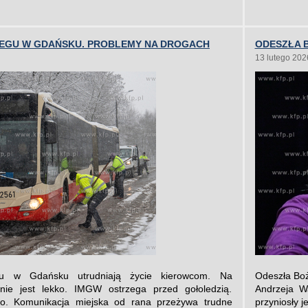
IEGU W GDAŃSKU. PROBLEMY NA DROGACH
ODESZŁA 
13 lutego 202
gu w Gdańsku utrudniają życie kierowcom. Na
Odeszła Boże
nie jest lekko. IMGW ostrzega przed gołoledzią.
Andrzeja W
ko. Komunikacja miejska od rana przeżywa trudne
przyniosły j