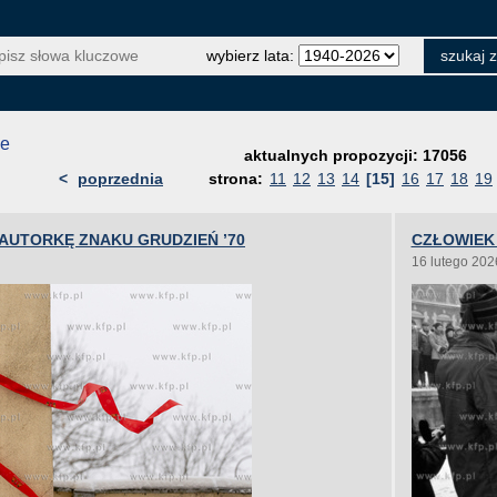
wybierz lata:
je
aktualnych propozycji: 17056
<
poprzednia
strona:
11
12
13
14
[15]
16
17
18
19
UTORKĘ ZNAKU GRUDZIEŃ ’70
CZŁOWIEK 
16 lutego 202