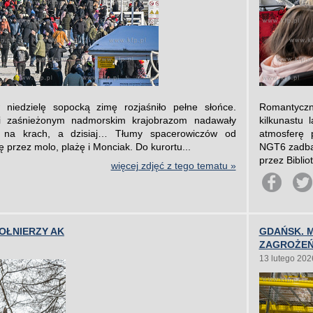
niedzielę sopocką zimę rozjaśniło pełne słońce.
Romantycz
i zaśnieżonym nadmorskim krajobrazom nadawały
kilkunastu
e na krach, a dzisiaj… Tłumy spacerowiczów od
atmosferę 
ę przez molo, plażę i Monciak. Do kurortu...
NGT6 zadbal
przez Bibliot
więcej zdjęć z tego tematu »
ŻOŁNIERZY AK
GDAŃSK. 
ZAGROŻE
13 lutego 202