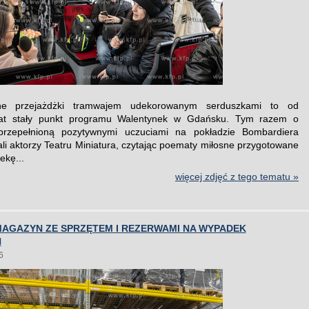
ne przejażdżki tramwajem udekorowanym serduszkami to od
 lat stały punkt programu Walentynek w Gdańsku. Tym razem o
przepełnioną pozytywnymi uczuciami na pokładzie Bombardiera
i aktorzy Teatru Miniatura, czytając poematy miłosne przygotowane
ekę...
więcej zdjęć z tego tematu »
MAGAZYN ZE SPRZĘTEM I REZERWAMI NA WYPADEK
Ń
6