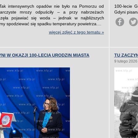
Tak intensywnych opadów nie było na Pomorzu od
100-lecie 
iarczyste mrozy odpuściły – a przy nabrzeżach
Gdyni pisan
częła pojawiać się woda – jednak w najbliższych
my spodziewać się spadku temperatury powietrza....
więcej zdjęć z tego tematu »
NI W OKAZJI 100-LECIA URODZIN MIASTA
TU ZACZY
9 lutego 2026