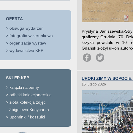
OFERTA
>
obsługa wydarzeń
Krystyna Janiszewska-Stry
>
fotografia wizerunkowa
graficzny Grudnia ’70. Dz
krzyża powstało w 10. r
>
organizacja wystaw
Gdańsk złożył ukłon autorc
>
wydawnictwo KFP
SKLEP KFP
UROKI ZIMY W SOPOCIE
15 lutego 2026
>
książki i albumy
>
odbitki kolekcjonerskie
>
złota kolekcja zdjęć
Zbigniewa Kosycarza
>
upominki / koszulki