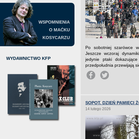
WSPOMNIENIA
O MAĆKU
KOSYCARZU
Po sobotniej szarówce w 
Jeszcze wczoraj dynamik
WYDAWNICTWO KFP
jedynie ptaki dokazując
przedpołudnia przewijają si
SOPOT. DZIEŃ PAMIĘCI 
14 lutego 2026