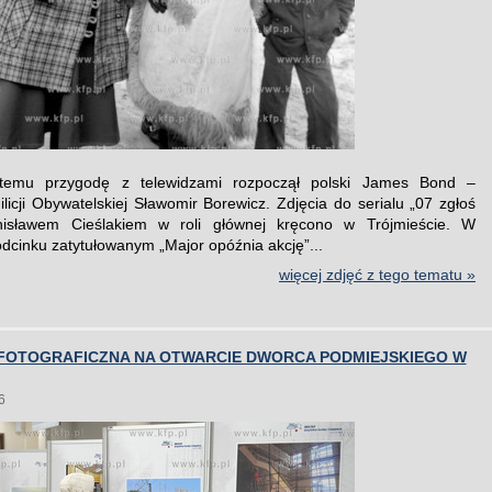
temu przygodę z telewidzami rozpoczął polski James Bond –
ilicji Obywatelskiej Sławomir Borewicz. Zdjęcia do serialu „07 zgłoś
nisławem Cieślakiem w roli głównej kręcono w Trójmieście. W
dcinku zatytułowanym „Major opóźnia akcję”...
więcej zdjęć z tego tematu »
FOTOGRAFICZNA NA OTWARCIE DWORCA PODMIEJSKIEGO W
6