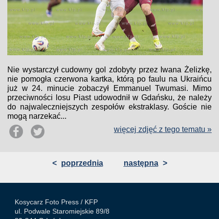
Nie wystarczył cudowny gol zdobyty przez Iwana Żelizkę,
nie pomogła czerwona kartka, którą po faulu na Ukraińcu
już w 24. minucie zobaczył Emmanuel Twumasi. Mimo
przeciwności losu Piast udowodnił w Gdańsku, że należy
do najwaleczniejszych zespołów ekstraklasy. Goście nie
mogą narzekać...
więcej zdjęć z tego tematu »
<
poprzednia
następna
>
Kosycarz Foto Press /
KFP
ul. Podwale Staromiejskie 89/8