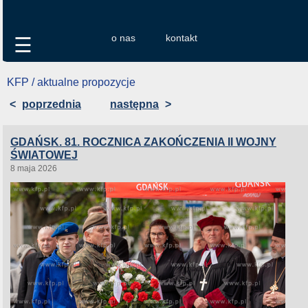
o nas
kontakt
☰
KFP / aktualne propozycje
<
poprzednia
następna
>
GDAŃSK. 81. ROCZNICA ZAKOŃCZENIA II WOJNY
ŚWIATOWEJ
8 maja 2026