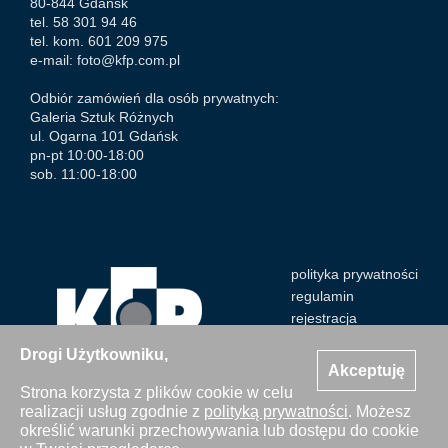
80-844 Gdańsk
tel. 58 301 94 46
tel. kom. 601 209 975
e-mail:
foto@kfp.com.pl
Odbiór zamówień dla osób prywatnych:
Galeria Sztuk Różnych
ul. Ogarna 101 Gdańsk
pn-pt 10:00-18:00
sob. 11:00-18:00
polityka prywatności
regulamin
rejestracja
Drogi Użytkowniku,
Akceptuję
Strona korzysta z plików cookie w celu
realizacji usług zgodnie z
polityką prywatności
. Możesz
Wszystkie zdjęcia Agencji Kosycarz Foto Press/KFP są
określić warunki przechowywania lub dostępu do cookie
chronione prawem autorskim. Publikacja i kopiowanie bez