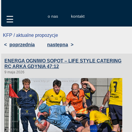
o nas
kontakt
☰
KFP / aktualne propozycje
<
poprzednia
następna
>
ENERGA OGNIWO SOPOT – LIFE STYLE CATERING
RC ARKA GDYNIA 47:12
9 maja 2026