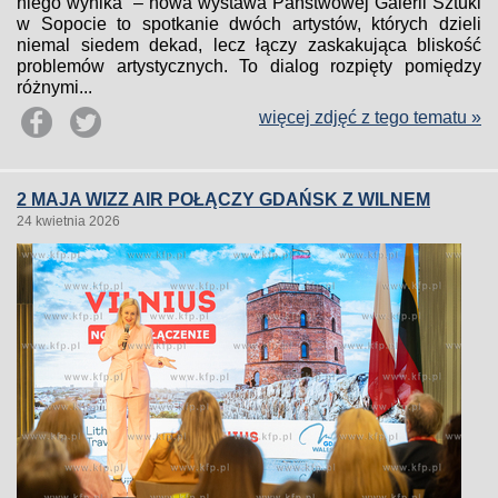
niego wynika” – nowa wystawa Państwowej Galerii Sztuki
w Sopocie to spotkanie dwóch artystów, których dzieli
niemal siedem dekad, lecz łączy zaskakująca bliskość
problemów artystycznych. To dialog rozpięty pomiędzy
różnymi...
więcej zdjęć z tego tematu »
2 MAJA WIZZ AIR POŁĄCZY GDAŃSK Z WILNEM
24 kwietnia 2026