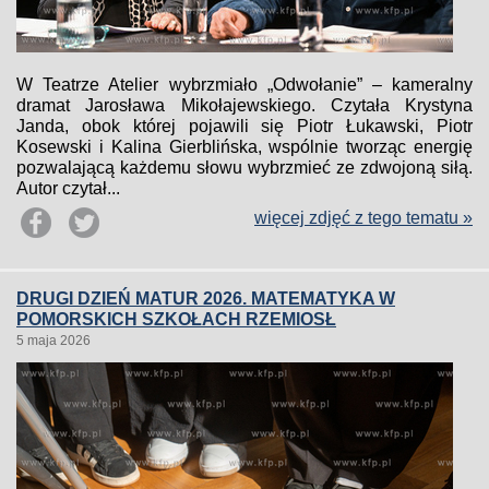
W Teatrze Atelier wybrzmiało „Odwołanie” – kameralny
dramat Jarosława Mikołajewskiego. Czytała Krystyna
Janda, obok której pojawili się Piotr Łukawski, Piotr
Kosewski i Kalina Gierblińska, wspólnie tworząc energię
pozwalającą każdemu słowu wybrzmieć ze zdwojoną siłą.
Autor czytał...
więcej zdjęć z tego tematu »
DRUGI DZIEŃ MATUR 2026. MATEMATYKA W
POMORSKICH SZKOŁACH RZEMIOSŁ
5 maja 2026