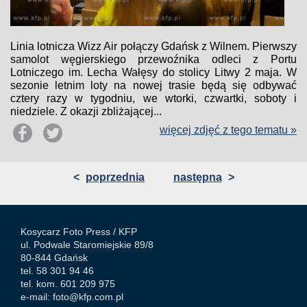
Linia lotnicza Wizz Air połączy Gdańsk z Wilnem. Pierwszy
samolot węgierskiego przewoźnika odleci z Portu
Lotniczego im. Lecha Wałęsy do stolicy Litwy 2 maja. W
sezonie letnim loty na nowej trasie będą się odbywać
cztery razy w tygodniu, we wtorki, czwartki, soboty i
niedziele. Z okazji zbliżającej...
więcej zdjęć z tego tematu »
<
poprzednia
następna
>
Kosycarz Foto Press /
KFP
ul. Podwale Staromiejskie 89/8
80-844 Gdańsk
tel. 58 301 94 46
tel. kom. 601 209 975
e-mail:
foto@kfp.com.pl