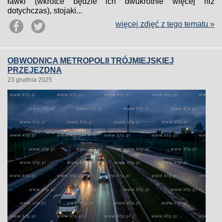
ławki (wkrótce będzie ich dwukrotnie więcej niż
dotychczas), stojaki...
więcej zdjęć z tego tematu »
OBWODNICA METROPOLII TRÓJMIEJSKIEJ
PRZEJEZDNA
23 grudnia 2025