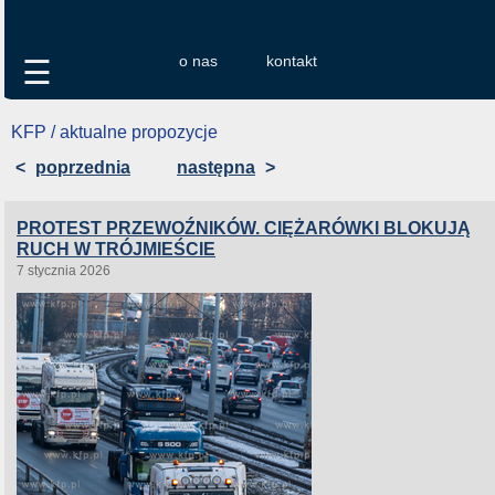
o nas
kontakt
☰
KFP / aktualne propozycje
<
poprzednia
następna
>
PROTEST PRZEWOŹNIKÓW. CIĘŻARÓWKI BLOKUJĄ
RUCH W TRÓJMIEŚCIE
7 stycznia 2026