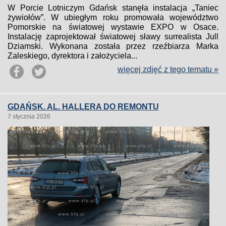
W Porcie Lotniczym Gdańsk stanęła instalacja „Taniec
żywiołów”. W ubiegłym roku promowała województwo
Pomorskie na światowej wystawie EXPO w Osace.
Instalację zaprojektował światowej sławy surrealista Jull
Dziamski. Wykonana została przez rzeźbiarza Marka
Zaleskiego, dyrektora i założyciela...
więcej zdjęć z tego tematu »
GDAŃSK. AL. HALLERA DO REMONTU
7 stycznia 2026