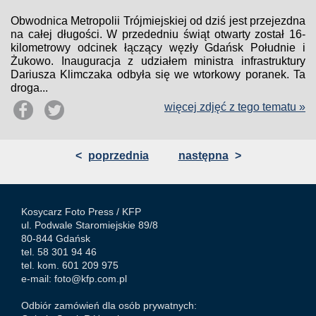
Obwodnica Metropolii Trójmiejskiej od dziś jest przejezdna
na całej długości. W przededniu świąt otwarty został 16-
kilometrowy odcinek łączący węzły Gdańsk Południe i
Żukowo. Inauguracja z udziałem ministra infrastruktury
Dariusza Klimczaka odbyła się we wtorkowy poranek. Ta
droga...
więcej zdjęć z tego tematu »
<
poprzednia
następna
>
Kosycarz Foto Press /
KFP
ul. Podwale Staromiejskie 89/8
80-844 Gdańsk
tel. 58 301 94 46
tel. kom. 601 209 975
e-mail:
foto@kfp.com.pl
Odbiór zamówień dla osób prywatnych: