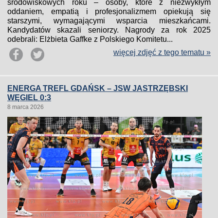
środowiskowych roku – osoby, które z niezwykłym
oddaniem, empatią i profesjonalizmem opiekują się
starszymi, wymagającymi wsparcia mieszkańcami.
Kandydatów skazali seniorzy. Nagrody za rok 2025
odebrali: Elżbieta Gaffke z Polskiego Komitetu...
więcej zdjęć z tego tematu »
ENERGA TREFL GDAŃSK – JSW JASTRZĘBSKI
WĘGIEL 0:3
8 marca 2026