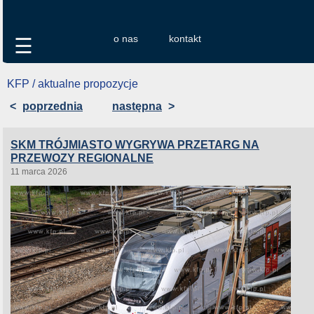
o nas
kontakt
☰
KFP / aktualne propozycje
<
poprzednia
następna
>
SKM TRÓJMIASTO WYGRYWA PRZETARG NA
PRZEWOZY REGIONALNE
11 marca 2026