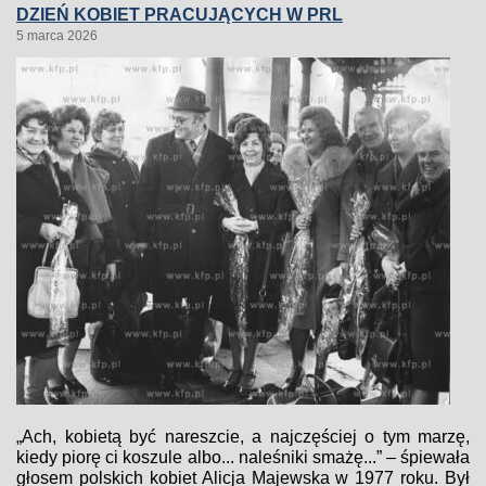
DZIEŃ KOBIET PRACUJĄCYCH W PRL
5 marca 2026
„Ach, kobietą być nareszcie, a najczęściej o tym marzę,
kiedy piorę ci koszule albo... naleśniki smażę...” – śpiewała
głosem polskich kobiet Alicja Majewska w 1977 roku. Był