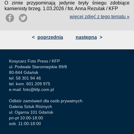
O zimie przypominają jedynie bryły śniegu zdobiące
kamienisty brzeg. 1.03.2026 / fot. Anna Rezulak / KFP
więcej zdjęć z tego tematu »
<
poprzednia
następna
>
Kosycarz Foto Press /
KFP
ul. Podwale Staromiejskie 89/8
80-844 Gdańsk
tel. 58 301 94 46
tel. kom. 601 209 975
e-mail:
foto@kfp.com.pl
Odbiór zamówień dla osób prywatnych:
Galeria Sztuk Różnych
ul. Ogarna 101 Gdańsk
pn-pt 10:00-18:00
sob. 11:00-18:00