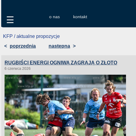
o nas
kontakt
☰
KFP / aktualne propozycje
<
poprzednia
następna
>
RUGBIŚCI ENERGI OGNIWA ZAGRAJĄ O ZŁOTO
6 czerwca 2026