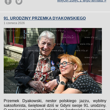
więcej zdjęć z tego tematu »
91. URODZINY PRZEMKA DYAKOWSKIEGO
1 czerwca 2026
Przemek Dyakowski, nestor polskiego jazzu, wybitny
saksofonista, świętował dziś w Gdyni swoje 91. urodziny.