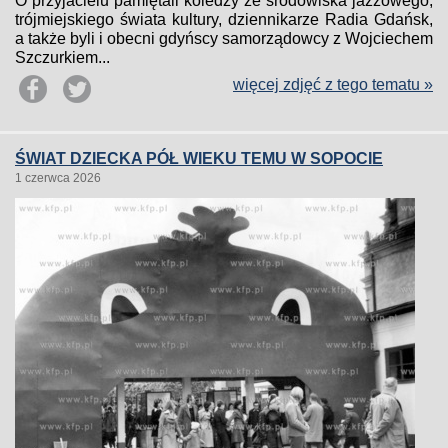
O przyjacielu pamiętali koledzy ze środowiska jazzowego,
trójmiejskiego świata kultury, dziennikarze Radia Gdańsk,
a także byli i obecni gdyńscy samorządowcy z Wojciechem
Szczurkiem...
więcej zdjęć z tego tematu »
ŚWIAT DZIECKA PÓŁ WIEKU TEMU W SOPOCIE
1 czerwca 2026