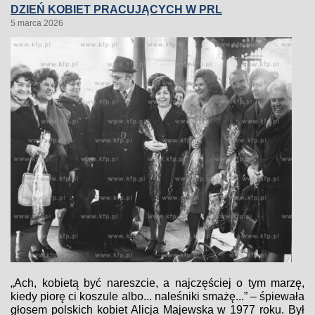
DZIEŃ KOBIET PRACUJĄCYCH W PRL
5 marca 2026
„Ach, kobietą być nareszcie, a najczęściej o tym marzę,
kiedy piorę ci koszule albo... naleśniki smażę...” – śpiewała
głosem polskich kobiet Alicja Majewska w 1977 roku. Był