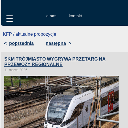
o nas
kontakt
☰
KFP / aktualne propozycje
<
poprzednia
następna
>
SKM TRÓJMIASTO WYGRYWA PRZETARG NA
PRZEWOZY REGIONALNE
11 marca 2026