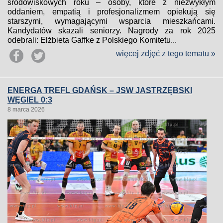
środowiskowych roku – osoby, które z niezwykłym
oddaniem, empatią i profesjonalizmem opiekują się
starszymi, wymagającymi wsparcia mieszkańcami.
Kandydatów skazali seniorzy. Nagrody za rok 2025
odebrali: Elżbieta Gaffke z Polskiego Komitetu...
więcej zdjęć z tego tematu »
ENERGA TREFL GDAŃSK – JSW JASTRZĘBSKI
WĘGIEL 0:3
8 marca 2026