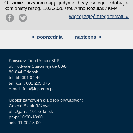
O zimie przypominają jedynie bryły śniegu zdobiące
kamienisty brzeg. 1.03.2026 / fot. Anna Rezulak / KFP
więcej zdjęć z tego tematu »
<
poprzednia
następna
>
Kosycarz Foto Press /
KFP
ul. Podwale Staromiejskie 89/8
80-844 Gdańsk
tel. 58 301 94 46
tel. kom. 601 209 975
e-mail:
foto@kfp.com.pl
Odbiór zamówień dla osób prywatnych:
Galeria Sztuk Różnych
ul. Ogarna 101 Gdańsk
pn-pt 10:00-18:00
sob. 11:00-18:00