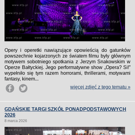
Opery i operetki nawiązujące opowieścią do gatunków
powszechnie kojarzonych ze światem filmu były głównym
motywem sobotniego spotkania z Jerzym Snakowskim w
Operze Bałtyckiej. Jego performatywne show „Opera? Si!”
wypełniło się tym razem horrorami, thrillerami, motywami
fantasy, kinem...
więcej zdjęć z tego tematu »
GDAŃSKIE TARGI SZKÓŁ PONADPODSTAWOWYCH
2026
8 marca 2026