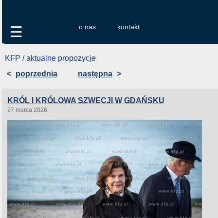
o nas
kontakt
☰
KFP / aktualne propozycje
<
poprzednia
następna
>
KRÓL I KRÓLOWA SZWECJI W GDAŃSKU
27 marca 2026