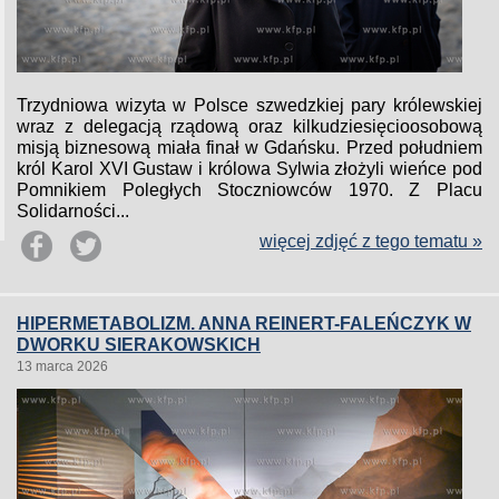
Trzydniowa wizyta w Polsce szwedzkiej pary królewskiej
wraz z delegacją rządową oraz kilkudziesięcioosobową
misją biznesową miała finał w Gdańsku. Przed południem
król Karol XVI Gustaw i królowa Sylwia złożyli wieńce pod
Pomnikiem Poległych Stoczniowców 1970. Z Placu
Solidarności...
więcej zdjęć z tego tematu »
HIPERMETABOLIZM. ANNA REINERT-FALEŃCZYK W
DWORKU SIERAKOWSKICH
13 marca 2026