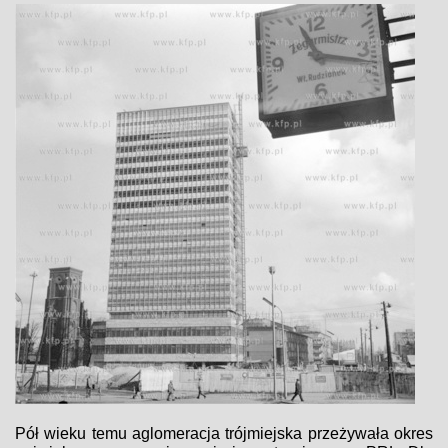
Pół wieku temu aglomeracja trójmiejska przeżywała okres