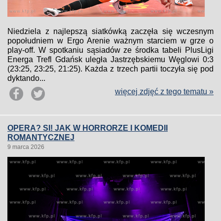
Niedziela z najlepszą siatkówką zaczęła się wczesnym
popołudniem w Ergo Arenie ważnym starciem w grze o
play-off. W spotkaniu sąsiadów ze środka tabeli PlusLigi
Energa Trefl Gdańsk uległa Jastrzębskiemu Węglowi 0:3
(23:25, 23:25, 21:25). Każda z trzech partii toczyła się pod
dyktando...
więcej zdjęć z tego tematu »
OPERA? SI! JAK W HORRORZE I KOMEDII
ROMANTYCZNEJ
9 marca 2026