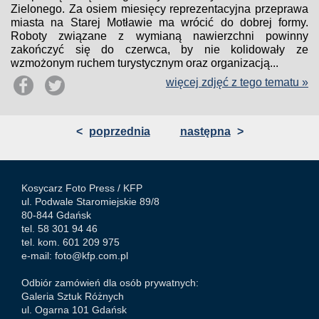
Zielonego. Za osiem miesięcy reprezentacyjna przeprawa
miasta na Starej Motławie ma wrócić do dobrej formy.
Roboty związane z wymianą nawierzchni powinny
zakończyć się do czerwca, by nie kolidowały ze
wzmożonym ruchem turystycznym oraz organizacją...
więcej zdjęć z tego tematu »
<
poprzednia
następna
>
Kosycarz Foto Press /
KFP
ul. Podwale Staromiejskie 89/8
80-844 Gdańsk
tel. 58 301 94 46
tel. kom. 601 209 975
e-mail:
foto@kfp.com.pl
Odbiór zamówień dla osób prywatnych:
Galeria Sztuk Różnych
ul. Ogarna 101 Gdańsk