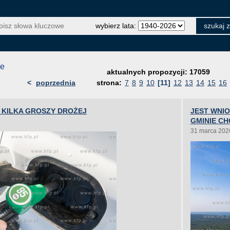
wybierz lata:
je
aktualnych propozycji: 17059
<
poprzednia
strona:
7
8
9
10
[11]
12
13
14
15
16
O KILKA GROSZY DROŻEJ
JEST WNI
GMINIE C
31 marca 202