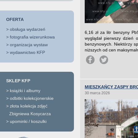
OFERTA
>
obsługa wydarzeń
6,16 zł za litr benzyny Pb
>
fotografia wizerunkowa
wyglądał pierwszy dzień 
benzynowych. Niektórzy sp
>
organizacja wystaw
niższych od cen maksymalny
>
wydawnictwo KFP
SKLEP KFP
MIESZKAŃCY ZASPY BRO
>
książki i albumy
30 marca 2026
>
odbitki kolekcjonerskie
>
złota kolekcja zdjęć
Zbigniewa Kosycarza
>
upominki / koszulki