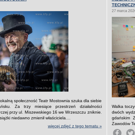
TECHNICZ
27 marca 202
okalną społeczność Teatr Mostownia szuka dla siebie
ku. Za trzy miesiące przestrzeń działalności
Walka toczy
wórczej przy ul. Miszewskiego 16 we Wrzeszczu zniknie.
dwóch wydzi
żki niedawno zmienił właściciela....
gdańskim Z
Zawodów Tec
więcej zdjęć z tego tematu »