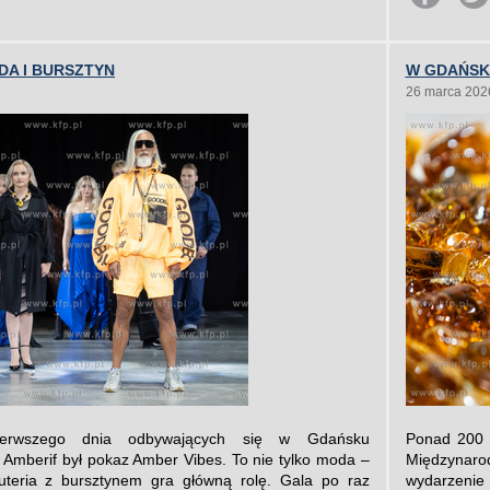
DA I BURSZTYN
W GDAŃSK
26 marca 202
ierwszego dnia odbywających się w Gdańsku
Ponad 200 
mberif był pokaz Amber Vibes. To nie tylko moda –
Międzynaro
żuteria z bursztynem gra główną rolę. Gala po raz
wydarzenie 