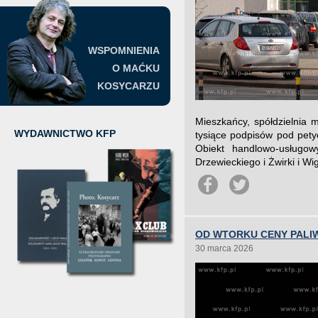
WSPOMNIENIA
O MAĆKU
KOSYCARZU
Mieszkańcy, spółdzielnia 
WYDAWNICTWO KFP
tysiące podpisów pod pety
Obiekt handlowo-usługow
Drzewieckiego i Żwirki i Wi
OD WTORKU CENY PALIW
30 marca 2026