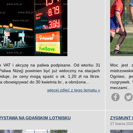
e VAT i akcyzę na paliwa podpisane. Od wtorku 31
Moc jest z
liwa Niżej) powinien być już widoczny na stacjach
mistrzowski
duje, że ceny mogą spaść o ok. 1,20 zł na litrze.
Ogniwo, je
 obowiązywać do 30 kwietnia br., a obniżona...
rozgrywek. 
meczami...
więcej zdjęć z tego tematu »
WYSTAWA NA GDAŃSKIM LOTNISKU
ZYGMUNT 
27 marca 202