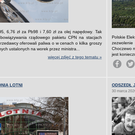
95, 6,76 zł za Pb98 i 7,60 zł za olej napędowy. Tak
Polskie Ele
obowiązywania rządowego pakietu CPN na stacjach
zezwolenie
rzedawcy oferowali paliwa o w cenach o kilka groszy
Choczewo na
ch ustalonych na worek przez ministra...
jest koniecz
więcej zdjęć z tego tematu »
NIĄ LOTNI
ODSZEDŁ 
30 marca 202