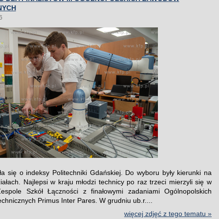
NYCH
6
ła się o indeksy Politechniki Gdańskiej. Do wyboru były kierunki na
ałach. Najlepsi w kraju młodzi technicy po raz trzeci mierzyli się w
espole Szkół Łączności z finałowymi zadaniami Ogólnopolskich
hnicznych Primus Inter Pares. W grudniu ub.r....
więcej zdjęć z tego tematu »