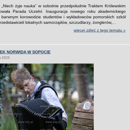
„Niech żyje nauka” w sobotnie przedpołudnie Traktem Królewskim
owała Parada Uczelni. Inauguracja nowego roku akademickiego
w barwnym korowodzie studentów i wykładowców pomorskich szkół
zedstawicieli lokalnych samorządów, szczudlarzy, żonglerów,...
więcej zdjęć z tego tematu »
ŁEK NORWIDA W SOPOCIE
a 2025