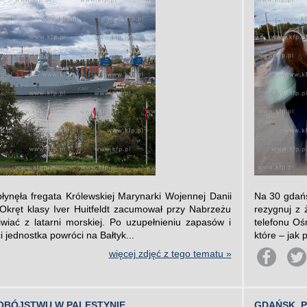
łynęła fregata Królewskiej Marynarki Wojennej Danii
Na 30 gdańs
kręt klasy Iver Huitfeldt zacumował przy Nabrzeżu
rezygnuj z 
iać z latarni morskiej. Po uzupełnieniu zapasów i
telefonu Oś
 jednostka powróci na Bałtyk...
które – jak 
więcej zdjęć z tego tematu »
OBÓJSTWU W PALESTYNIE
GDAŃSK. 