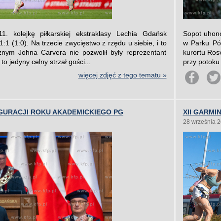
. kolejkę piłkarskiej ekstraklasy Lechia Gdańsk
Sopot uhono
:1 (1:0). Na trzecie zwycięstwo z rzędu u siebie, i to
w Parku Pó
znym Johna Carvera nie pozwolił były reprezentant
kurortu Ros
to jedyny celny strzał gości...
przy potoku
więcej zdjęć z tego tematu »
GURACJI ROKU AKADEMICKIEGO PG
XII GARM
28 września 