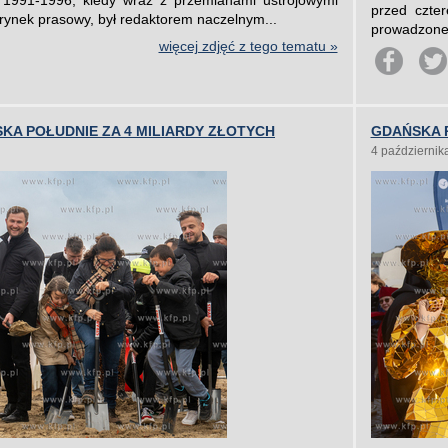
 1991-1996, kiedy wraz z przemianami ustrojowymi
przed czte
i rynek prasowy, był redaktorem naczelnym...
prowadzonej
więcej zdjęć z tego tematu »
KA POŁUDNIE ZA 4 MILIARDY ZŁOTYCH
GDAŃSKA 
4 październik