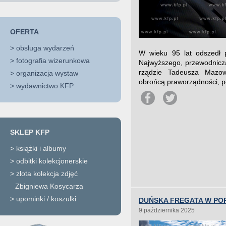
OFERTA
>
obsługa wydarzeń
W wieku 95 lat odszedł 
>
fotografia wizerunkowa
Najwyższego, przewodniczą
rządzie Tadeusza Mazow
>
organizacja wystaw
obrońcą praworządności, p
>
wydawnictwo KFP
SKLEP KFP
>
książki i albumy
>
odbitki kolekcjonerskie
>
złota kolekcja zdjęć
Zbigniewa Kosycarza
>
upominki / koszulki
DUŃSKA FREGATA W PO
9 października 2025