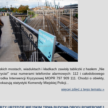
kich mostach, wiaduktach i kładkach zawisły tabliczki z hasłem „Nie
życia!” oraz numerami telefonów alarmowych: 112 i całodobowego
rodka Interwencji Kryzysowej MOPR 797 909 111. Chodzi o obiekty,
pokazują statystyki Komendy Miejskiej Policji...
więcej zdjęć z tego tematu »
PRZY URZĘDZIE MIEJSKIM TRWA BUDOWA DROGI ROWEROWEJ