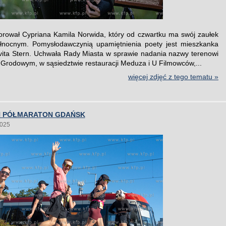
rował Cypriana Kamila Norwida, który od czwartku ma swój zaułek
łnocnym. Pomysłodawczynią upamiętnienia poety jest mieszkanka
vita Stern. Uchwała Rady Miasta w sprawie nadania nazwy terenowi
 Grodowym, w sąsiedztwie restauracji Meduza i U Filmowców,...
więcej zdjęć z tego tematu »
IN PÓŁMARATON GDAŃSK
2025