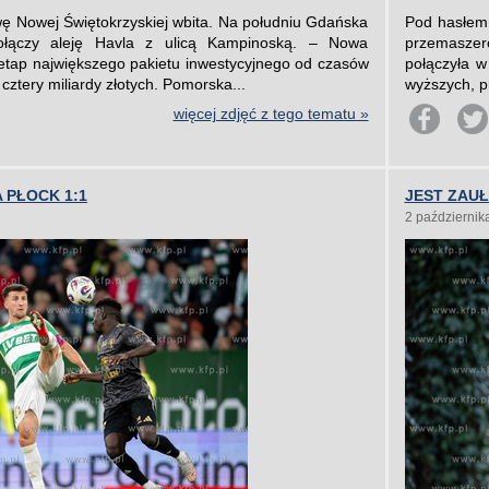
ę Nowej Świętokrzyskiej wbita. Na południu Gdańska
Pod hasłem 
ołączy aleję Havla z ulicą Kampinoską. – Nowa
przemaszer
 etap największego pakietu inwestycyjnego od czasów
połączyła 
cztery miliardy złotych. Pomorska...
wyższych, pr
więcej zdjęć z tego tematu »
 PŁOCK 1:1
JEST ZAU
2 październik