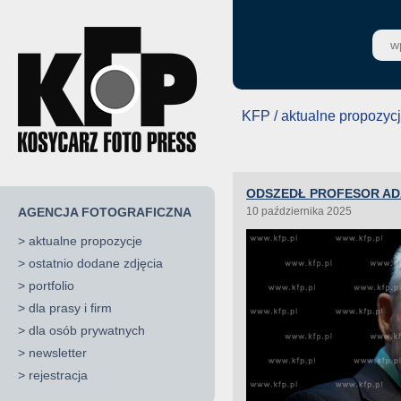
KFP / aktualne propozyc
ODSZEDŁ PROFESOR A
AGENCJA FOTOGRAFICZNA
10 października 2025
>
aktualne propozycje
>
ostatnio dodane zdjęcia
>
portfolio
>
dla prasy i firm
>
dla osób prywatnych
>
newsletter
>
rejestracja