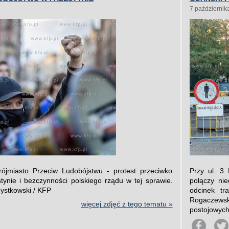
7 październik
ójmiasto Przeciw Ludobójstwu - protest przeciwko
Przy ul. 3
tynie i bezczynności polskiego rządu w tej sprawie.
połączy ni
Mystkowski / KFP
odcinek tr
Rogaczews
więcej zdjęć z tego tematu »
postojowych.