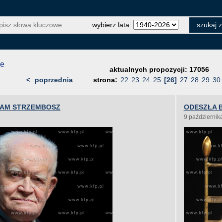
wybierz lata:
je
aktualnych propozycji: 17056
<
poprzednia
strona:
22
23
24
25
[26]
27
28
29
30
DAM STRZEMBOSZ
ODESZŁA 
9 październik