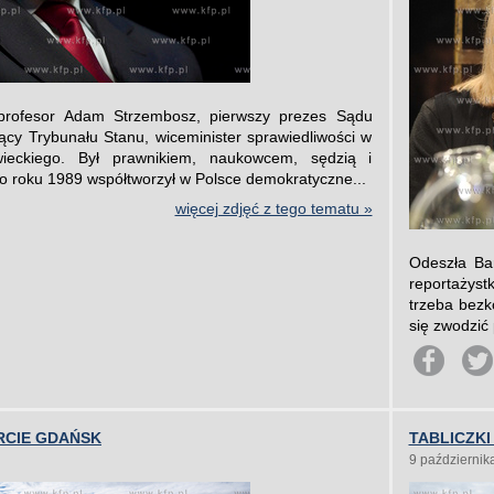
profesor Adam Strzembosz, pierwszy prezes Sądu
cy Trybunału Stanu, wiceminister sprawiedliwości w
ieckiego. Był prawnikiem, naukowcem, sędzią i
o roku 1989 współtworzył w Polsce demokratyczne...
więcej zdjęć z tego tematu »
Odeszła Bar
reportażyst
trzeba bezk
się zwodzić
RCIE GDAŃSK
TABLICZKI
9 październik