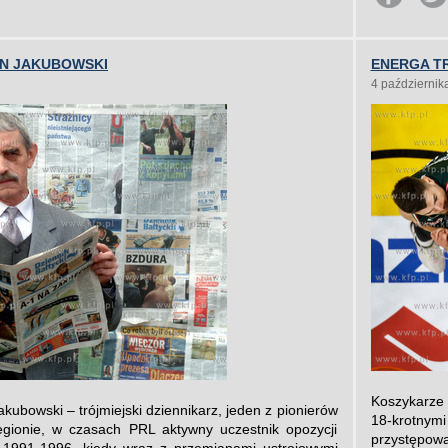
N JAKUBOWSKI
ENERGA TR
4 październik
Koszykarze 
kubowski – trójmiejski dziennikarz, jeden z pionierów
18-krotnym
gionie, w czasach PRL aktywny uczestnik opozycji
przystępow