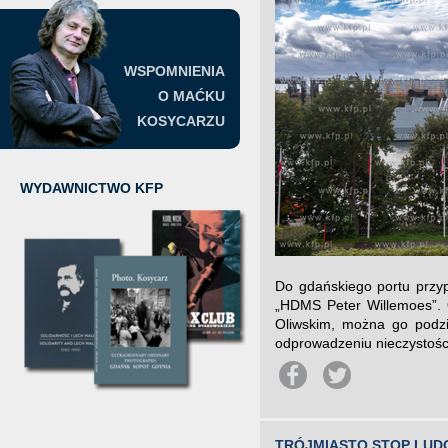
WSPOMNIENIA
O MAĆKU
KOSYCARZU
WYDAWNICTWO KFP
Do gdańskiego portu przyp
„HDMS Peter Willemoes”. O
Oliwskim, można go podziw
odprowadzeniu nieczystości
TRÓJMIASTO STOP LUD