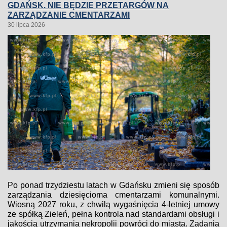
GDAŃSK. NIE BĘDZIE PRZETARGÓW NA
ZARZĄDZANIE CMENTARZAMI
30 lipca 2026
Po ponad trzydziestu latach w Gdańsku zmieni się sposób
zarządzania dziesięcioma cmentarzami komunalnymi.
Wiosną 2027 roku, z chwilą wygaśnięcia 4-letniej umowy
ze spółką Zieleń, pełna kontrola nad standardami obsługi i
jakością utrzymania nekropolii powróci do miasta. Zadania