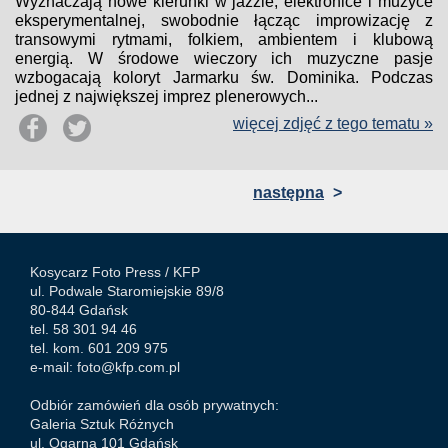
Wyznaczają nowe kierunki w jazzie, elektronice i muzyce
eksperymentalnej, swobodnie łącząc improwizację z
transowymi rytmami, folkiem, ambientem i klubową
energią. W środowe wieczory ich muzyczne pasje
wzbogacają koloryt Jarmarku św. Dominika. Podczas
jednej z największej imprez plenerowych...
więcej zdjęć z tego tematu »
następna
>
Kosycarz Foto Press /
KFP
ul. Podwale Staromiejskie 89/8
80-844 Gdańsk
tel. 58 301 94 46
tel. kom. 601 209 975
e-mail:
foto@kfp.com.pl
Odbiór zamówień dla osób prywatnych:
Galeria Sztuk Różnych
ul. Ogarna 101 Gdańsk