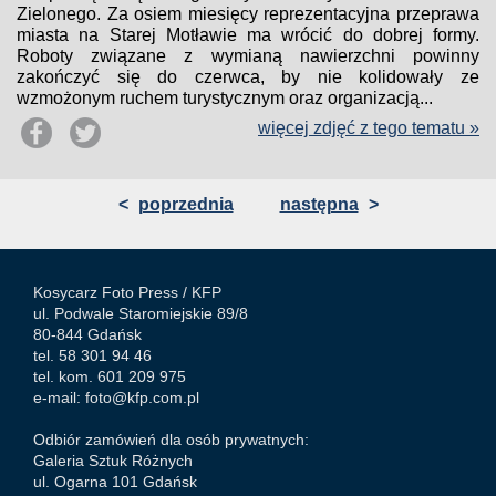
Zielonego. Za osiem miesięcy reprezentacyjna przeprawa
miasta na Starej Motławie ma wrócić do dobrej formy.
Roboty związane z wymianą nawierzchni powinny
zakończyć się do czerwca, by nie kolidowały ze
wzmożonym ruchem turystycznym oraz organizacją...
więcej zdjęć z tego tematu »
<
poprzednia
następna
>
Kosycarz Foto Press /
KFP
ul. Podwale Staromiejskie 89/8
80-844 Gdańsk
tel. 58 301 94 46
tel. kom. 601 209 975
e-mail:
foto@kfp.com.pl
Odbiór zamówień dla osób prywatnych:
Galeria Sztuk Różnych
ul. Ogarna 101 Gdańsk