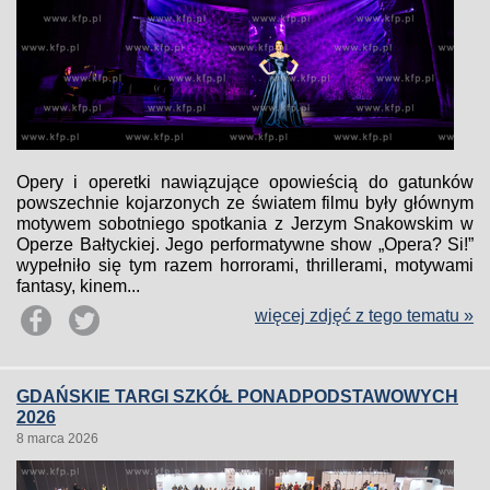
Opery i operetki nawiązujące opowieścią do gatunków
powszechnie kojarzonych ze światem filmu były głównym
motywem sobotniego spotkania z Jerzym Snakowskim w
Operze Bałtyckiej. Jego performatywne show „Opera? Si!”
wypełniło się tym razem horrorami, thrillerami, motywami
fantasy, kinem...
więcej zdjęć z tego tematu »
GDAŃSKIE TARGI SZKÓŁ PONADPODSTAWOWYCH
2026
8 marca 2026