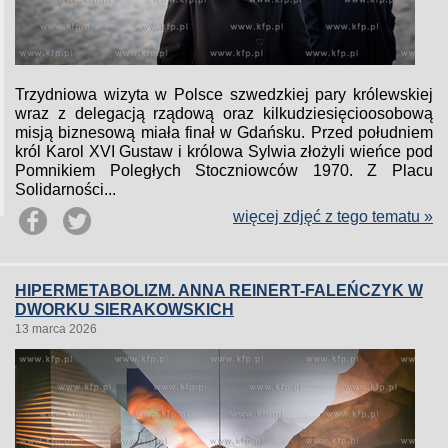
Trzydniowa wizyta w Polsce szwedzkiej pary królewskiej
wraz z delegacją rządową oraz kilkudziesięcioosobową
misją biznesową miała finał w Gdańsku. Przed południem
król Karol XVI Gustaw i królowa Sylwia złożyli wieńce pod
Pomnikiem Poległych Stoczniowców 1970. Z Placu
Solidarności...
więcej zdjęć z tego tematu »
HIPERMETABOLIZM. ANNA REINERT-FALEŃCZYK W
DWORKU SIERAKOWSKICH
13 marca 2026