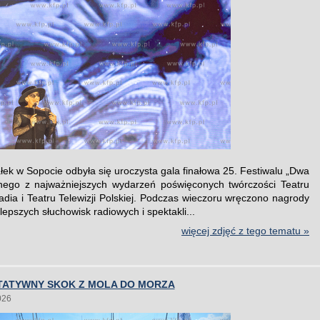
łek w Sopocie odbyła się uroczysta gala finałowa 25. Festiwalu „Dwa
dnego z najważniejszych wydarzeń poświęconych twórczości Teatru
adia i Teatru Telewizji Polskiej. Podczas wieczoru wręczono nagrody
epszych słuchowisk radiowych i spektakli...
więcej zdjęć z tego tematu »
YTATYWNY SKOK Z MOLA DO MORZA
026