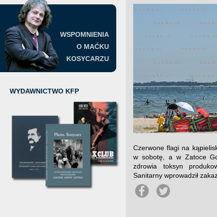
WSPOMNIENIA
O MAĆKU
KOSYCARZU
WYDAWNICTWO KFP
Czerwone flagi na kąpieli
w sobotę, a w Zatoce Gda
zdrowia toksyn produkow
Sanitarny wprowadził zaka