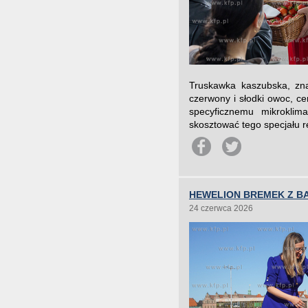
Truskawka kaszubska, zna
czerwony i słodki owoc, c
specyficznemu mikrokli
skosztować tego specjału r
HEWELION BREMEK Z B
24 czerwca 2026