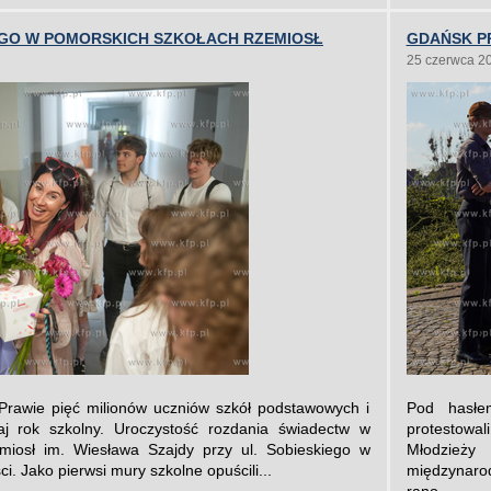
GO W POMORSKICH SZKOŁACH RZEMIOSŁ
GDAŃSK P
25 czerwca 2
Prawie pięć milionów uczniów szkół podstawowych i
Pod hasłe
iaj rok szkolny. Uroczystość rozdania świadectw w
protestowal
iosł im. Wiesława Szajdy przy ul. Sobieskiego w
Młodzieży
i. Jako pierwsi mury szkolne opuścili...
międzynaro