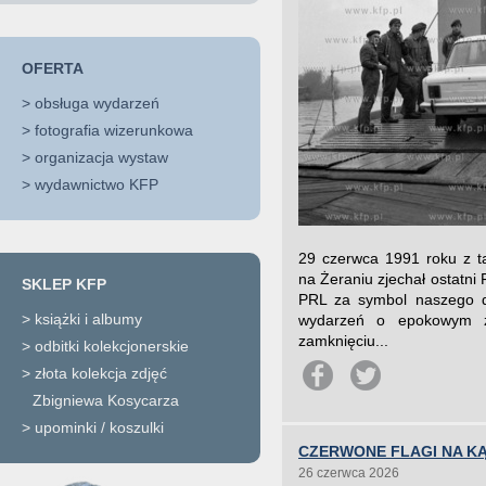
OFERTA
>
obsługa wydarzeń
>
fotografia wizerunkowa
>
organizacja wystaw
>
wydawnictwo KFP
29 czerwca 1991 roku z 
na Żeraniu zjechał ostatn
SKLEP KFP
PRL za symbol naszego do
>
książki i albumy
wydarzeń o epokowym z
zamknięciu...
>
odbitki kolekcjonerskie
>
złota kolekcja zdjęć
Zbigniewa Kosycarza
>
upominki / koszulki
CZERWONE FLAGI NA KĄ
26 czerwca 2026