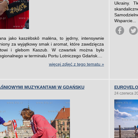
Ukrainy. T
skandalic
Samodzielne
Wsparcie...
na jako kaszëbskô malëna, to jędrny, intensywnie
eniony za wyjątkowy smak i aromat, które zawdzięcza
matowi i glebom Kaszub. W czwartek można było
egionalnego w terminalu Portu Lotniczego Gdańsk....
więcej zdjęć z tego tematu »
AŚNIOWYMI MUZYKANTAMI W GDAŃSKU
EUROVELO 
24 czerwca 2