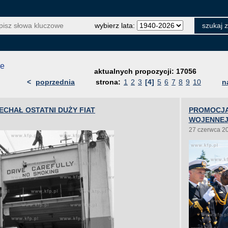
wybierz lata:
je
aktualnych propozycji: 17056
<
poprzednia
strona:
1
2
3
[4]
5
6
7
8
9
10
n
ECHAŁ OSTATNI DUŻY FIAT
PROMOCJA
WOJENNEJ
27 czerwca 2