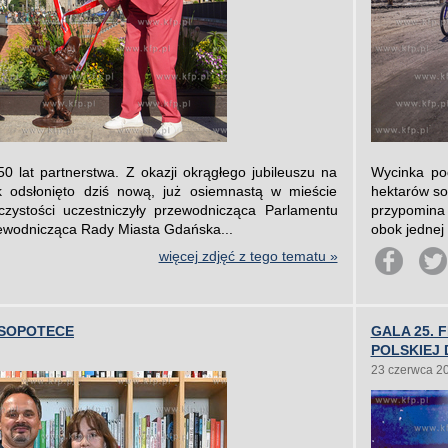
0 lat partnerstwa. Z okazji okrągłego jubileuszu na
Wycinka po
 odsłonięto dziś nową, już osiemnastą w mieście
hektarów so
czystości uczestniczyły przewodnicząca Parlamentu
przypomina 
zewodnicząca Rady Miasta Gdańska...
obok jednej 
więcej zdjęć z tego tematu »
 SOPOTECE
GALA 25. 
POLSKIEJ 
23 czerwca 2