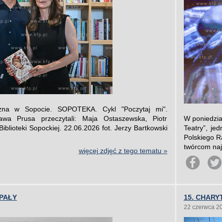
iczna w Sopocie. SOPOTEKA. Cykl "Poczytaj mi".
ława Prusa przeczytali: Maja Ostaszewska, Piotr
W poniedzia
iblioteki Sopockiej. 22.06.2026 fot. Jerzy Bartkowski
Teatry”, je
Polskiego R
twórcom najl
więcej zdjęć z tego tematu »
UPAŁY
15. CHAR
22 czerwca 2