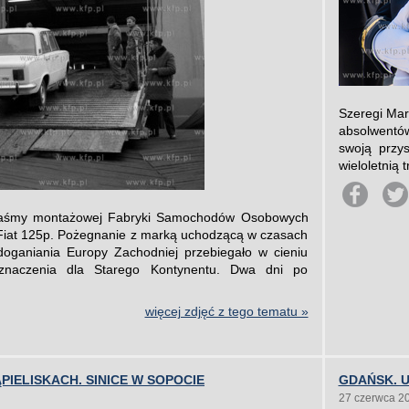
Szeregi Mar
absolwentó
swoją przy
wieloletnią 
taśmy montażowej Fabryki Samochodów Osobowych
i Fiat 125p. Pożegnanie z marką uchodzącą w czasach
ganiania Europy Zachodniej przebiegało w cieniu
naczenia dla Starego Kontynentu. Dwa dni po
więcej zdjęć z tego tematu »
PIELISKACH. SINICE W SOPOCIE
GDAŃSK. 
27 czerwca 2