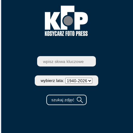
wybierz lata: