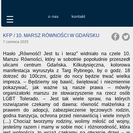
o nas
kontakt
☰
KFP / 10. MARSZ RÓWNOŚCI W GDAŃSKU
7 czerwca 2025
Hasło „Równość! Jest tu i teraz” widniało na czele 10.
Marszu Równości, który w sobotnie popołudnie przeszedł
ulicami centrum Gdańska. Kilkutysięczna, kolorowa
manifestacja wyruszyła z Targ Rybnego, by o godz. 18
dotrzeć do 100czni, gdzie do nocy będzie trwać wielka
impreza. – Będziemy się bawić, świętować i niezmiennie
pokazywać, jak ważne są nasze prawa – mówiły
organizatorki marszu ze stowarzyszenie na rzecz osób
LGBT Tolerado. – Jest tak wiele spraw, na których
rozwiązanie czekamy od dawna: równość małżeńska z
prawem do adopcji, zabezpieczenie tęczowych rodzin,
godna tranzycja, ochrona przed nienawiścią i wiele innych
(…) Chociaż tworzymy rodziny, wolimy miłość od wojny,
jesteśmy razem i mamy w sobie moc i różnorodność, która
jest wolnością, to wciąż czekamy na otwarcie drzwi – w