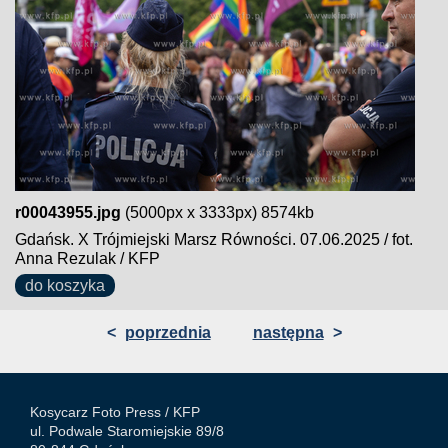
r00043955.jpg
(5000px x 3333px) 8574kb
Gdańsk. X Trójmiejski Marsz Równości. 07.06.2025 / fot.
Anna Rezulak / KFP
do koszyka
<
poprzednia
następna
>
Kosycarz Foto Press /
KFP
ul. Podwale Staromiejskie 89/8