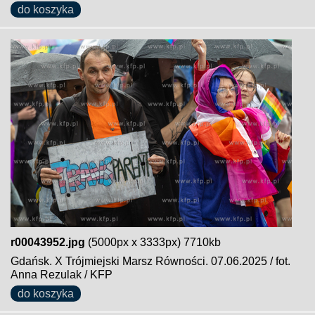
do koszyka
r00043952.jpg
(5000px x 3333px) 7710kb
Gdańsk. X Trójmiejski Marsz Równości. 07.06.2025 / fot.
Anna Rezulak / KFP
do koszyka