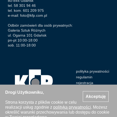
80-844 Gdańsk
tel. 58 301 94 46
tel. kom. 601 209 975
e-mail:
foto@kfp.com.pl
Odbiór zamówień dla osób prywatnych:
Galeria Sztuk Różnych
ul. Ogarna 101 Gdańsk
pn-pt 10:00-18:00
sob. 11:00-18:00
polityka prywatności
regulamin
rejestracja
Drogi Użytkowniku,
Akceptuję
Strona korzysta z plików cookie w celu
realizacji usług zgodnie z
polityką prywatności
. Możesz
Wszystkie zdjęcia Agencji Kosycarz Foto Press/KFP są
określić warunki przechowywania lub dostępu do cookie
chronione prawem autorskim. Publikacja i kopiowanie bez