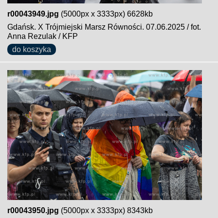
r00043949.jpg
(5000px x 3333px) 6628kb
Gdańsk. X Trójmiejski Marsz Równości. 07.06.2025 / fot.
Anna Rezulak / KFP
do koszyka
r00043950.jpg
(5000px x 3333px) 8343kb