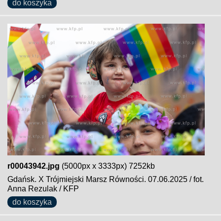
do koszyka
r00043942.jpg
(5000px x 3333px) 7252kb
Gdańsk. X Trójmiejski Marsz Równości. 07.06.2025 / fot.
Anna Rezulak / KFP
do koszyka