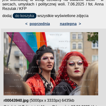
sercach, umysłach i politycznej woli. 7.06.2025 / fot. Anna
Rezulak / KFP
dodaj
do koszyka
wszystkie wyświetlone zdjęcia
<
poprzednia
następna
>
r00043940.jpg
(5000px x 3333px) 6435kb