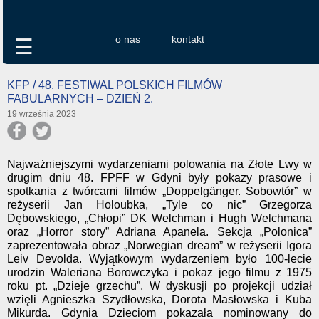
o nas
kontakt
☰
KFP / 48. FESTIWAL POLSKICH FILMÓW
FABULARNYCH – DZIEŃ 2.
19 września 2023
Najważniejszymi wydarzeniami polowania na Złote Lwy w
drugim dniu 48. FPFF w Gdyni były pokazy prasowe i
spotkania z twórcami filmów „Doppelgänger. Sobowtór” w
reżyserii Jan Holoubka, „Tyle co nic” Grzegorza
Dębowskiego, „Chłopi” DK Welchman i Hugh Welchmana
oraz „Horror story” Adriana Apanela. Sekcja „Polonica”
zaprezentowała obraz „Norwegian dream” w reżyserii Igora
Leiv Devolda. Wyjątkowym wydarzeniem było 100-lecie
urodzin Waleriana Borowczyka i pokaz jego filmu z 1975
roku pt. „Dzieje grzechu”. W dyskusji po projekcji udział
wzięli Agnieszka Szydłowska, Dorota Masłowska i Kuba
Mikurda. Gdynia Dzieciom pokazała nominowany do