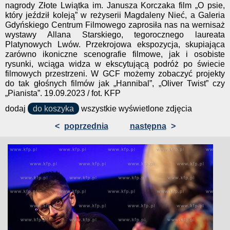
nagrody Złote Lwiątka im. Janusza Korczaka film „O psie,
który jeździł koleją” w reżyserii Magdaleny Nieć, a Galeria
Gdyńskiego Centrum Filmowego zaprosiła nas na wernisaż
wystawy Allana Starskiego, tegorocznego laureata
Platynowych Lwów. Przekrojowa ekspozycja, skupiająca
zarówno ikoniczne scenografie filmowe, jak i osobiste
rysunki, wciąga widza w ekscytującą podróż po świecie
filmowych przestrzeni. W GCF możemy zobaczyć projekty
do tak głośnych filmów jak „Hannibal”, „Oliver Twist” czy
„Pianista”. 19.09.2023 / fot. KFP
dodaj
do koszyka
wszystkie wyświetlone zdjęcia
<
poprzednia
następna
>