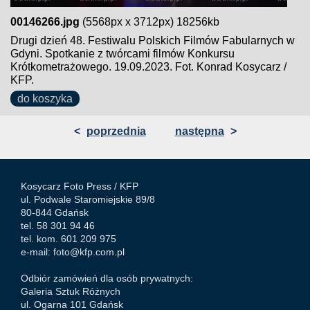
00146266.jpg
(5568px x 3712px) 18256kb
Drugi dzień 48. Festiwalu Polskich Filmów Fabularnych w
Gdyni. Spotkanie z twórcami filmów Konkursu
Krótkometrażowego. 19.09.2023. Fot. Konrad Kosycarz /
KFP.
do koszyka
<
poprzednia
następna
>
Kosycarz Foto Press /
KFP
ul. Podwale Staromiejskie 89/8
80-844 Gdańsk
tel. 58 301 94 46
tel. kom. 601 209 975
e-mail:
foto@kfp.com.pl
Odbiór zamówień dla osób prywatnych:
Galeria Sztuk Różnych
ul. Ogarna 101 Gdańsk