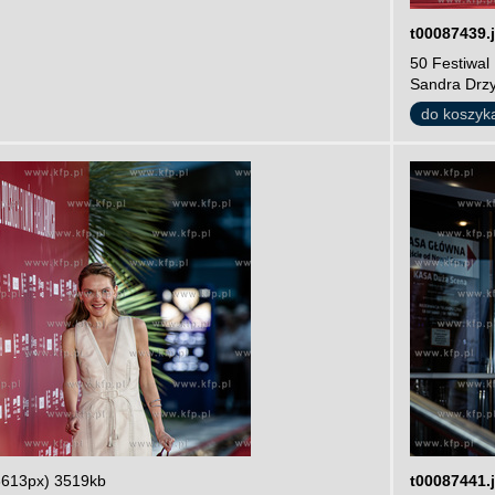
t00087439.
50 Festiwal
Sandra Drzy
do koszyk
3613px) 3519kb
t00087441.