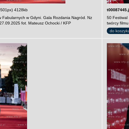
3501px) 4128kb
t00087445.
ów Fabularnych w Gdyni. Gala Rozdania Nagród. Nz
50 Festiwal
i 27.09.2025 fot. Mateusz Ochocki / KFP
twórcy filmu
do koszyk