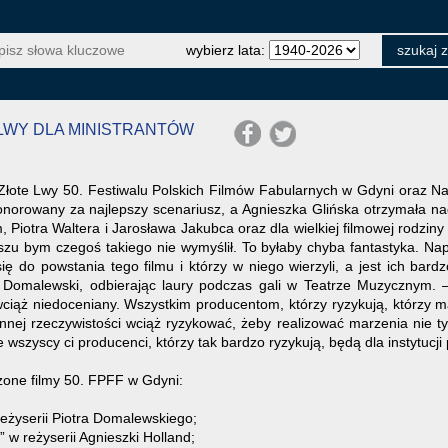
wybierz lata:
E LWY DLA MINISTRANTÓW
 Złote Lwy 50. Festiwalu Polskich Filmów Fabularnych w Gdyni oraz Na
onorowany za najlepszy scenariusz, a Agnieszka Glińska otrzymała 
 Piotra Waltera i Jarosława Jakubca oraz dla wielkiej filmowej rodziny 
szu bym czegoś takiego nie wymyślił. To byłaby chyba fantastyka. N
 się do powstania tego filmu i którzy w niego wierzyli, a jest ich bar
r Domalewski, odbierając laury podczas gali w Teatrze Muzycznym. –
ciąż niedoceniany. Wszystkim producentom, którzy ryzykują, którzy 
ennej rzeczywistości wciąż ryzykować, żeby realizować marzenia nie t
że wszyscy ci producenci, którzy tak bardzo ryzykują, będą dla instytu
zone filmy 50. FPFF w Gdyni:
reżyserii Piotra Domalewskiego;
 w reżyserii Agnieszki Holland;