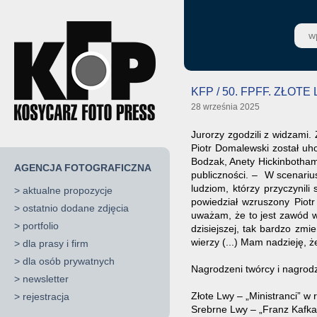
KFP / 50. FPFF. ZŁOT
28 września 2025
Jurorzy zgodzili z widzami.
Piotr Domalewski został uh
Bodzak, Anety Hickinbotham,
AGENCJA FOTOGRAFICZNA
publiczności. – W scenariu
ludziom, którzy przyczynili
>
aktualne propozycje
powiedział wzruszony Piot
>
ostatnio dodane zdjęcia
uważam, że to jest zawód w
>
portfolio
dzisiejszej, tak bardzo zmi
wierzy (...) Mam nadzieję, 
>
dla prasy i firm
>
dla osób prywatnych
Nagrodzeni twórcy i nagrod
>
newsletter
Złote Lwy – „Ministranci” w 
>
rejestracja
Srebrne Lwy – „Franz Kafka”