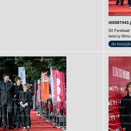
t00087443.
50 Festiwal
twórcy filmu
do koszyk