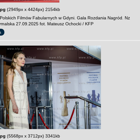
jpg
(2949px x 4424px) 2154kb
 Polskich Filmów Fabularnych w Gdyni. Gala Rozdania Nagród. Nz
malska 27.09.2025 fot. Mateusz Ochocki / KFP
a
jpg
(5568px x 3712px) 3341kb