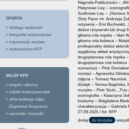
Nagroda Publiczności – „Min
Platynowe Lwy – scenograf
Szafirowe Lwy – „Glorious 
OFERTA
Złoty Pazur im. Andrzeja Ż
reżyseria – Emi Buchwald, 
>
obsługa wydarzeń
debiut reżyserski lub drugi 
>
fotografia wizerunkowa
główna rola męska – Idan W
główna rola kobieca – Matyl
>
organizacja wystaw
profesjonalny debiut aktorski:
>
wydawnictwo KFP
wyjątkowy wkład artystyczny
drugoplanowa rola męska – A
drugoplanowa rola kobieca 
scenariusz – Piotr Domalewsk
montaż – Agnieszka Glińska,
SKLEP KFP
zdjęcia – Tomasz Naumiuk, 
dźwięk – Teresa Bagińska, M
>
książki i albumy
muzyka – Piotr Szulc, „Trzy 
>
odbitki kolekcjonerskie
scenografia – Katarzyna Sob
>
złota kolekcja zdjęć
kostiumy – Magdalena Biedrz
Zbigniewa Kosycarza
charakteryzacja – Gabriela 
27.09.2025 / fot. KFP
>
upominki / koszulki
dodaj
do koszyka
wszystk