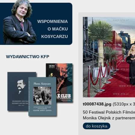
WSPOMNIENIA
O MAĆKU
KOSYCARZU
WYDAWNICTWO KFP
t00087438.jpg
(5310px x 
50 Festiwal Polskich Film
Monika Olejnik z partnerem
do koszyka