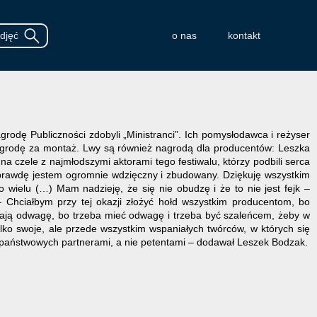
o nas
kontakt
grodę Publiczności zdobyli „Ministranci”. Ich pomysłodawca i reżyser
nagrodę za montaż. Lwy są również nagrodą dla producentów: Leszka
na czele z najmłodszymi aktorami tego festiwalu, którzy podbili serca
aprawdę jestem ogromnie wdzięczny i zbudowany. Dziękuję wszystkim
dzo wielu (…) Mam nadzieję, że się nie obudzę i że to nie jest fejk –
 Chciałbym przy tej okazji złożyć hołd wszystkim producentom, bo
mają odwagę, bo trzeba mieć odwagę i trzeba być szaleńcem, żeby w
ylko swoje, ale przede wszystkim wspaniałych twórców, w których się
cji państwowych partnerami, a nie petentami – dodawał Leszek Bodzak.