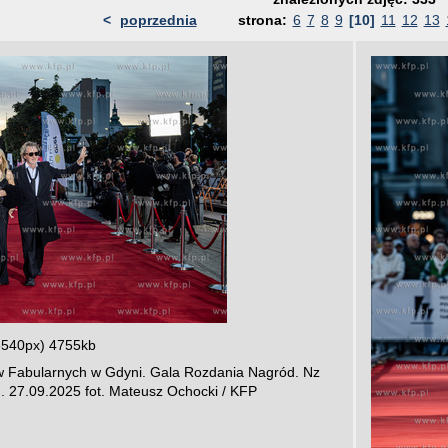
<
poprzednia
strona:
6
7
8
9
[10]
11
12
13
3540px) 4755kb
ów Fabularnych w Gdyni. Gala Rozdania Nagród. Nz
. 27.09.2025 fot. Mateusz Ochocki / KFP