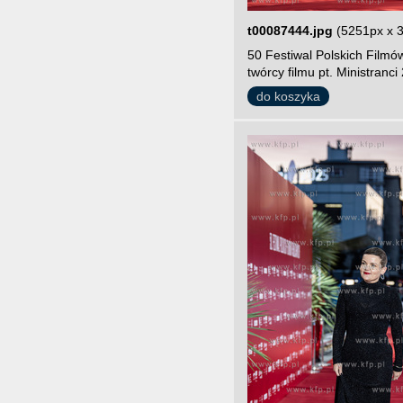
t00087444.jpg
(5251px x 
50 Festiwal Polskich Film
twórcy filmu pt. Ministranc
do koszyka