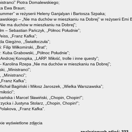
istranci” Piotra Domalewskiego;
ka Ewa Braun;
Summer” w reżyserii Heleny Ganjalyan i Bartosza Szpaka;
uławskiego – „Nie ma duchów w mieszkaniu na Dobrej” w reżyserii Emi 
„Nie ma duchów w mieszkaniu na Dobrej”;
film – Sebastian Pańczyk, „Północ Południe”;
eiss, „Franz Kafka”;
da Giegżno, „Światłoczuła”;
 Filip Wiłkomirski, „Brat”;
: Kuba Grabowski, „Północ Południe”;
ndrzej Konopka, „LARP. Miłość, trolle i inne questy”;
– Karolina Rzepa „Nie ma duchów w mieszkaniu na Dobrej”;
i, „Ministranci”;
 „Ministranci”;
„Franz Kafka”;
ichał Bagiński i Miłosz Jaroszek, „Wielka Warszawska”;
miłości”;
ańska i Marcel Sławiński, „Chopin, Chopin!”;
ycka i Justyna Stolarz, „Chopin, Chopin!”;
Polakova, „Franz Kafka”.
ie wyświetlone zdjęcia
znalezionych zdjęć: 333