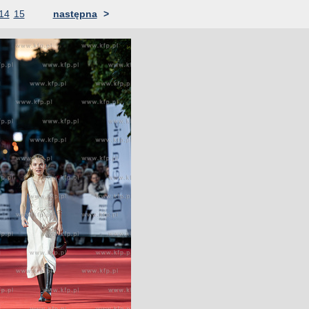
14
15
następna
>