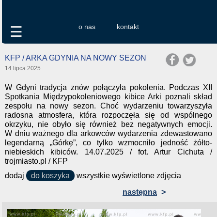
o nas
kontakt
☰
KFP / ARKA GDYNIA NA NOWY SEZON
14 lipca 2025
W Gdyni tradycja znów połączyła pokolenia. Podczas XII
Spotkania Międzypokoleniowego kibice Arki poznali skład
zespołu na nowy sezon. Choć wydarzeniu towarzyszyła
radosna atmosfera, która rozpoczęła się od wspólnego
okrzyku, nie obyło się również bez negatywnych emocji.
W dniu ważnego dla arkowców wydarzenia zdewastowano
legendarną „Górkę”, co tylko wzmocniło jedność żółto-
niebieskich kibiców. 14.07.2025 / fot. Artur Cichuta /
trojmiasto.pl / KFP
dodaj
do koszyka
wszystkie wyświetlone zdjęcia
następna
>