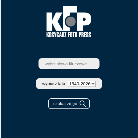
wybierz lata: