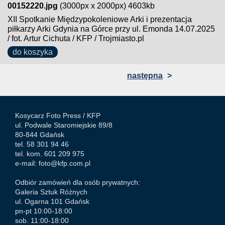
00152220.jpg
(3000px x 2000px) 4603kb
XII Spotkanie Międzypokoleniowe Arki i prezentacja
piłkarzy Arki Gdynia na Górce przy ul. Emonda 14.07.2025
/ fot. Artur Cichuta / KFP / Trojmiasto.pl
do koszyka
następna
>
Kosycarz Foto Press /
KFP
ul. Podwale Staromiejskie 89/8
80-844 Gdańsk
tel. 58 301 94 46
tel. kom. 601 209 975
e-mail:
foto@kfp.com.pl
Odbiór zamówień dla osób prywatnych:
Galeria Sztuk Różnych
ul. Ogarna 101 Gdańsk
pn-pt 10:00-18:00
sob. 11:00-18:00