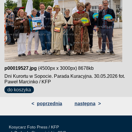
p00019527.jpg
(4500px x 3000px) 8678kb
Dni Kurortu w Sopocie. Parada Kuracyjna. 30.05.2026 fot.
Paweł Marcinko / KFP
do koszyka
<
poprzednia
następna
>
Kosycarz Foto Press /
KFP