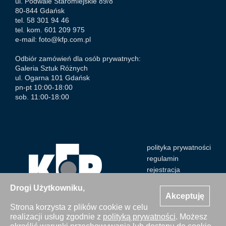
ul. Podwale Staromiejskie 89/8
80-844 Gdańsk
tel. 58 301 94 46
tel. kom. 601 209 975
e-mail:
foto@kfp.com.pl
Odbiór zamówień dla osób prywatnych:
Galeria Sztuk Różnych
ul. Ogarna 101 Gdańsk
pn-pt 10:00-18:00
sob. 11:00-18:00
polityka prywatności
regulamin
rejestracja
Drogi Użytkowniku,
Akceptuję
Strona korzysta z plików cookie w celu
realizacji usług zgodnie z
polityką prywatności
. Możesz
Wszystkie zdjęcia Agencji Kosycarz Foto Press/KFP są