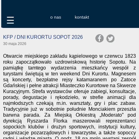
o nas
kontakt
☰
KFP / DNI KURORTU SOPOT 2026
30 maja 2026
Otwarcie miejskiego zakładu kąpielowego w czerwcu 1823
roku zapoczątkowało uzdrowiskową historię Sopotu. Na
pamiątkę tamtego wydarzenia mieszkańcy wespół z
turystami świętują w ten weekend Dni Kurortu. Magnesem
są koncerty, bezpłatne rejsy katamaranem po Zatoce
Gdańskiej i pełne atrakcji Miasteczko Kurortowe na Skwerze
Kuracyjnym. Strefa wystawców oferuje zabiegi, konsultacje,
porady, degustacje i rękodzieło, w strefie animacji dla
najmłodszych czekają m.in. warsztaty, gry i plac zabaw.
Tradycyjnie już w sobotnie południe Monciakiem przeszła
barwna parada. Za Miejską Orkiestrą „Moderato” pod
dyrekcją Ryszarda Florka maszerowali reprezentanci
sopockich klubów i drużyn sportowych, instytucji kultury,
organizacje pozarządowych i towarzystw, a także sopoccy
radni i władze miasta. O godz. 18 na molo wystąpi zespół