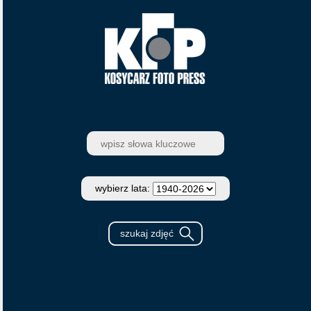
wybierz lata: