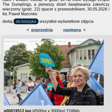
The Dumplings, a pierwszy dzień świętowania zakończy
wieczorny (godz. 22) spacer z przewodnikiem. 30.05.2026 /
fot. Paweł Marcinko
dodaj
do koszyka
wszystkie wyświetlone zdjęcia
<
poprzednia
następna
>
p00019512.jpg
(4500px x 3000px) 7246kb