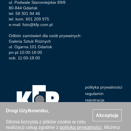
ul. Podwale Staromiejskie 89/8
80-844 Gdańsk
tel. 58 301 94 46
tel. kom. 601 209 975
e-mail:
foto@kfp.com.pl
Odbiór zamówień dla osób prywatnych:
Galeria Sztuk Różnych
ul. Ogarna 101 Gdańsk
pn-pt 10:00-18:00
sob. 11:00-18:00
polityka prywatności
regulamin
rejestracja
Drogi Użytkowniku,
Akceptuję
Strona korzysta z plików cookie w celu
realizacji usług zgodnie z
polityką prywatności
. Możesz
Wszystkie zdjęcia Agencji Kosycarz Foto Press/KFP są