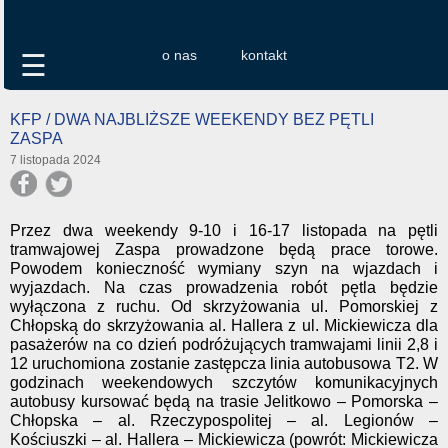
o nas
kontakt
☰
KFP / DWA NAJBLIŻSZE WEEKENDY BEZ PĘTLI
ZASPA
7 listopada 2024
Przez dwa weekendy 9-10 i 16-17 listopada na pętli
tramwajowej Zaspa prowadzone będą prace torowe.
Powodem konieczność wymiany szyn na wjazdach i
wyjazdach. Na czas prowadzenia robót pętla będzie
wyłączona z ruchu. Od skrzyżowania ul. Pomorskiej z
Chłopską do skrzyżowania al. Hallera z ul. Mickiewicza dla
pasażerów na co dzień podróżujących tramwajami linii 2,8 i
12 uruchomiona zostanie zastępcza linia autobusowa T2. W
godzinach weekendowych szczytów komunikacyjnych
autobusy kursować będą na trasie Jelitkowo – Pomorska –
Chłopska – al. Rzeczypospolitej – al. Legionów –
Kościuszki – al. Hallera – Mickiewicza (powrót: Mickiewicza