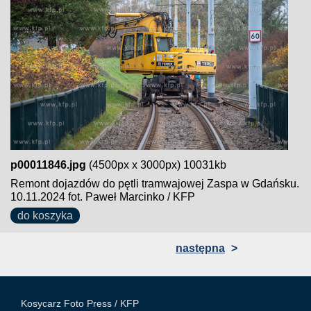
p00011846.jpg
(4500px x 3000px) 10031kb
Remont dojazdów do pętli tramwajowej Zaspa w Gdańsku.
10.11.2024 fot. Paweł Marcinko / KFP
do koszyka
następna
>
Kosycarz Foto Press /
KFP