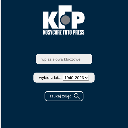
wybierz lata: