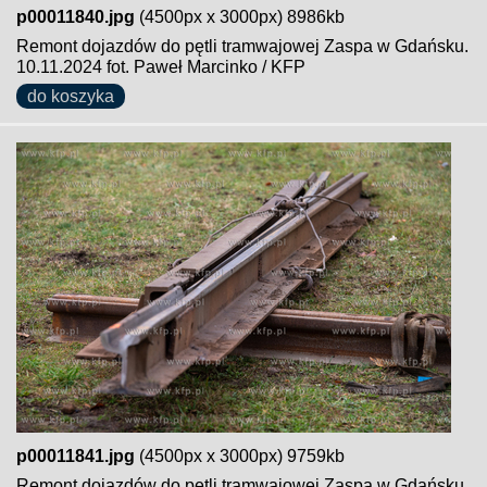
p00011840.jpg
(4500px x 3000px) 8986kb
Remont dojazdów do pętli tramwajowej Zaspa w Gdańsku.
10.11.2024 fot. Paweł Marcinko / KFP
do koszyka
p00011841.jpg
(4500px x 3000px) 9759kb
Remont dojazdów do pętli tramwajowej Zaspa w Gdańsku.