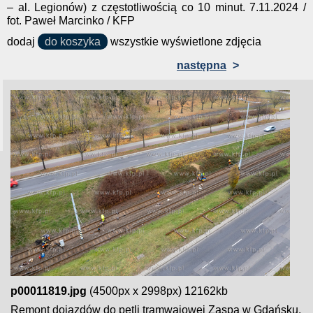
– al. Legionów) z częstotliwością co 10 minut. 7.11.2024 /
fot. Paweł Marcinko / KFP
dodaj
do koszyka
wszystkie wyświetlone zdjęcia
następna
>
p00011819.jpg
(4500px x 2998px) 12162kb
Remont dojazdów do pętli tramwajowej Zaspa w Gdańsku.