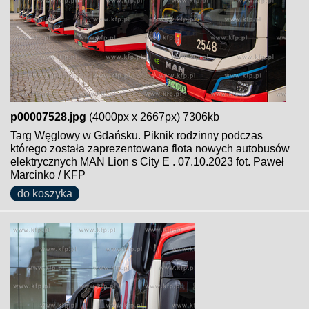
p00007528.jpg
(4000px x 2667px) 7306kb
Targ Węglowy w Gdańsku. Piknik rodzinny podczas
którego została zaprezentowana flota nowych autobusów
elektrycznych MAN Lion s City E . 07.10.2023 fot. Paweł
Marcinko / KFP
do koszyka