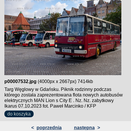
p00007532.jpg
(4000px x 2667px) 7414kb
Targ Węglowy w Gdańsku. Piknik rodzinny podczas
którego została zaprezentowana flota nowych autobusów
elektrycznych MAN Lion s City E . Nz. Nz. zabytkowy
Ikarus 07.10.2023 fot. Paweł Marcinko / KFP
do koszyka
<
poprzednia
następna
>