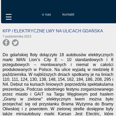
o nas
kontakt
☰
KFP / ELEKTRYCZNE LWY NA ULICACH GDAŃSKA
7 października 2023
Do gdańskiej floty dołączyło 18 autobusów elektrycznych
marki MAN Lion’s City E – 10 standardowych i 8
przegubowych – montowanych i niemal w całości
produkowanych w Polsce. Na ulice wyjadą w niedzielę 8
października. W najbliższych dniach spotkamy je na liniach
110, 111, 124, 130, 138, 148, 154, 162, 184, 186, 208, 295 i
N4. Debiut na kursach liniowych poprzedziła spektakularna
prezentacja. Podczas sobotniego festynu zorganizowanego
przez miasto i GAiT na Targu Węglowym pod hasłem
„Gramy w zielone” elektrycznym lwem można było
przejechać się od przystanku Brama Wyżynna do Bramy
Oliwskiej i z powrotem. W zielonej strefie dostępne były
także miniautobusy marki Karsan Jest Electric, które