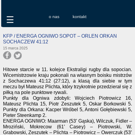
o nas
kontakt
☰
KFP / ENERGA OGNIWO SOPOT – ORLEN ORKAN
SOCHACZEW 41:12
15 marca 2025
Hitowe starcie w 11. kolejce Ekstraligi rugby dla sopocian.
Wicemistrzowie kraju pokonali na własnym boisku mistrzów
z Sochaczewa 41:12 (27:12), a klasą dla siebie w tym
meczu był Mateusz Plichta, który trzykrotnie przedzierał się z
piłką na pole punktowe rywali.
Punkty dla Ogniwa zdobyli: Wojciech Piotrowicz 16,
Mateusz Plichta 15, Piotr Zeszutek 5, Oskar Borkowski 5.
Punkty dla Orkana: Kacper Wróbel 5, Antoni Gołębiewski 5,
Pieter Steenkamp 2.
ENERGA OGNIWO: Maarman (53’ Gąska), Wilczuk, Fidler –
Mroziński, Mokrecow (61’ Casey) – Piotrowski, W.
Grabowski, Zeszutek – Plichta – Piotrowicz – Owerczuk (53’