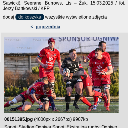
Sawicki), Seerane, Burrows, Lis – Żuk. 15.03.2025 / fot.
Jerzy Bartkowski / KFP
dodaj
do koszyka
wszystkie wyświetlone zdjęcia
<
poprzednia
00151395.jpg
(4000px x 2667px) 9907kb
Sopot. Stadion Ogniwa Sopot. Ekstraliga rugby. Ogniwo