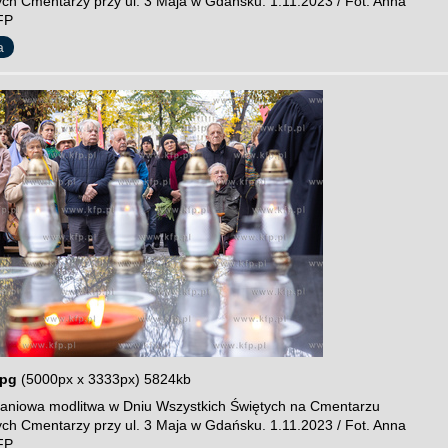
cych Cmentarzy przy ul. 3 Maja w Gdańsku. 1.11.2023 / Fot. Anna
FP
a
jpg
(5000px x 3333px) 5824kb
niowa modlitwa w Dniu Wszystkich Świętych na Cmentarzu
cych Cmentarzy przy ul. 3 Maja w Gdańsku. 1.11.2023 / Fot. Anna
FP