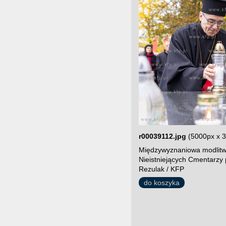
r00039112.jpg
(5000px x 
Międzywyznaniowa modlitw
Nieistniejących Cmentarzy 
Rezulak / KFP
do koszyka