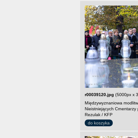
r00039120.jpg
(5000px x 
Międzywyznaniowa modlitw
Nieistniejących Cmentarzy 
Rezulak / KFP
do koszyka