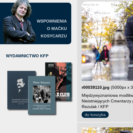
WSPOMNIENIA
O MAĆKU
KOSYCARZU
WYDAWNICTWO KFP
r00039110.jpg
(5000px x 
Międzywyznaniowa modlitw
Nieistniejących Cmentarzy 
Rezulak / KFP
do koszyka