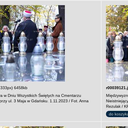
3333px) 6458kb
r00039121.
a w Dniu Wszystkich Świętych na Cmentarzu
Międzywyzna
przy ul. 3 Maja w Gdańsku. 1.11.2023 / Fot. Anna
Nieistnieją
Rezulak / K
do koszyk