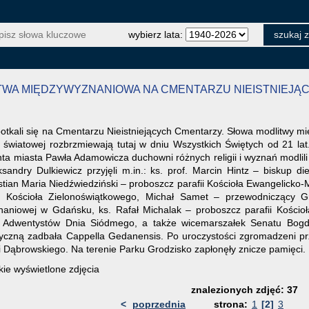
wybierz lata:
ITWA MIĘDZYWYZNANIOWA NA CMENTARZU NIEISTNIEJ
potkali się na Cmentarzu Nieistniejących Cmentarzy. Słowa modlitwy m
e światowej rozbrzmiewają tutaj w dniu Wszystkich Świętych od 21 l
a miasta Pawła Adamowicza duchowni różnych religii i wyznań modlili
sandry Dulkiewicz przyjęli m.in.: ks. prof. Marcin Hintz – biskup di
astian Maria Niedźwiedziński – proboszcz parafii Kościoła Ewangelick
r Kościoła Zielonoświątkowego, Michał Samet – przewodniczący
niowej w Gdańsku, ks. Rafał Michalak – proboszcz parafii Kościoł
a Adwentystów Dnia Siódmego, a także wicemarszałek Senatu Bogd
ną zadbała Cappella Gedanensis. Po uroczystości zgromadzeni przes
Dąbrowskiego. Na terenie Parku Grodzisko zapłonęły znicze pamięci. 1
ie wyświetlone zdjęcia
znalezionych zdjęć: 37
<
poprzednia
strona:
1
[2]
3