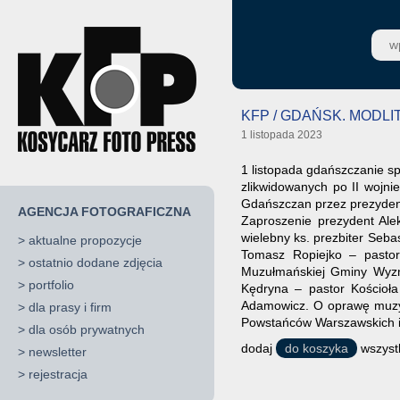
KFP / GDAŃSK. MODL
1 listopada 2023
1 listopada gdańszczanie s
zlikwidowanych po II wojni
Gdańszczan przez prezydent
AGENCJA FOTOGRAFICZNA
Zaproszenie prezydent Alek
wielebny ks. prezbiter Seb
>
aktualne propozycje
Tomasz Ropiejko – pasto
>
ostatnio dodane zdjęcia
Muzułmańskiej Gminy Wyzna
>
portfolio
Kędryna – pastor Kościoł
Adamowicz. O oprawę muzycz
>
dla prasy i firm
Powstańców Warszawskich i 
>
dla osób prywatnych
dodaj
do koszyka
wszystk
>
newsletter
>
rejestracja