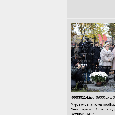
r00039114.jpg
(5000px x 
Międzywyznaniowa modlitw
Nieistniejących Cmentarzy 
Rezulak / KFP