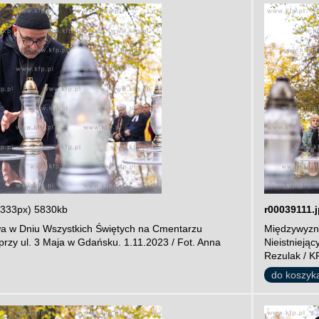
3333px) 5830kb
r00039111.
a w Dniu Wszystkich Świętych na Cmentarzu
Międzywyzna
przy ul. 3 Maja w Gdańsku. 1.11.2023 / Fot. Anna
Nieistnieją
Rezulak / K
do koszyk