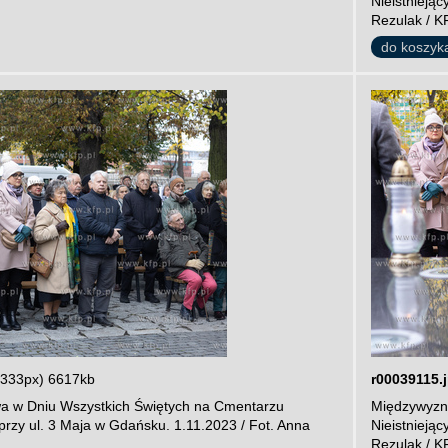
Nieistnieją
Rezulak / K
do koszyk
3333px) 6617kb
r00039115.
a w Dniu Wszystkich Świętych na Cmentarzu
Międzywyzna
przy ul. 3 Maja w Gdańsku. 1.11.2023 / Fot. Anna
Nieistnieją
Rezulak / K