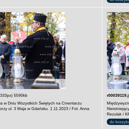
3333px) 5590kb
r00039119.
a w Dniu Wszystkich Świętych na Cmentarzu
Międzywyzna
przy ul. 3 Maja w Gdańsku. 1.11.2023 / Fot. Anna
Nieistnieją
Rezulak / K
do koszyk