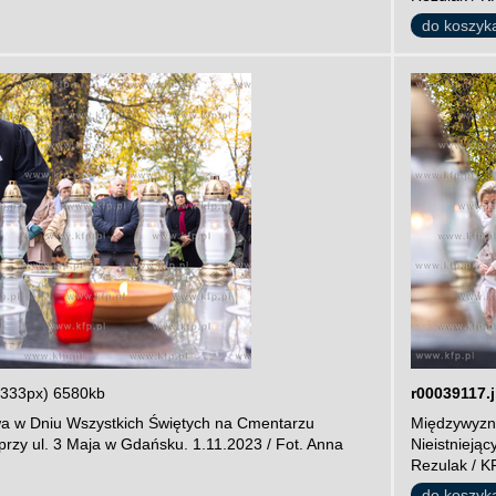
do koszyk
3333px) 6580kb
r00039117.
a w Dniu Wszystkich Świętych na Cmentarzu
Międzywyzna
przy ul. 3 Maja w Gdańsku. 1.11.2023 / Fot. Anna
Nieistnieją
Rezulak / K
do koszyk