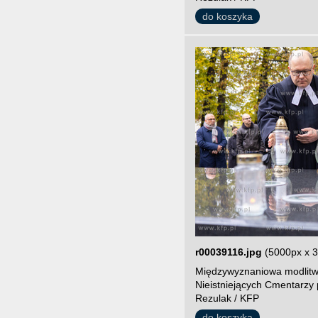
do koszyka
r00039116.jpg
(5000px x 
Międzywyznaniowa modlitw
Nieistniejących Cmentarzy 
Rezulak / KFP
do koszyka