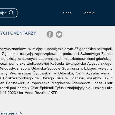
o nas
kontakt
ĄCYCH CMENTARZY
iędzywyznaniowej w miejscu upamiętniającym 27 gdańskich nekropolii
at. Zgodnie z tradycją zapoczątkowaną podczas I Światowego Zjazdu
 się dzisiaj za dawnych, zapomnianych mieszkańców ziemi gdańskiej.
ecezji pomorsko-wielkopolskiej Kościoła Ewangelicko-Augsburskiego,
o-Metodystycznego w Gdańsku-Sopocie-Gdyni oraz w Elblągu, wielebny
 Gminy Wyznaniowej Żydowskiej w Gdańsku, Sami Ayaydin –imam
a Polskokatolickiego pw. Bożego Ciała w Gdańsku, wielebny Jakub
an Borusewicz, europosłanka Magdalena Adamowicz i poseł Piotr
zli pod pomnik Ofiar Epidemii Tyfusu znajdujący się u zbiegu ulic
.11.2023 / fot. Anna Rezulak / KFP
następna
>