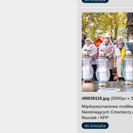
r00039118.jpg
(5000px x 
Międzywyznaniowa modlitw
Nieistniejących Cmentarzy 
Rezulak / KFP
do koszyka