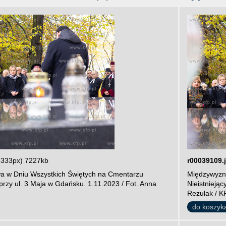
3333px) 7227kb
r00039109.
a w Dniu Wszystkich Świętych na Cmentarzu
Międzywyzna
przy ul. 3 Maja w Gdańsku. 1.11.2023 / Fot. Anna
Nieistnieją
Rezulak / K
do koszyk