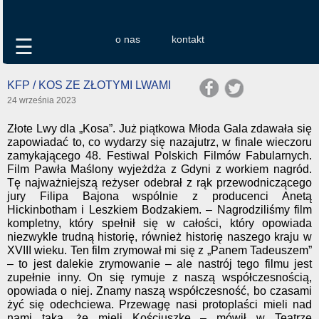
o nas
kontakt
☰
KFP / KOS ZE ZŁOTYMI LWAMI
24 września 2023
Złote Lwy dla „Kosa”. Już piątkowa Młoda Gala zdawała się
zapowiadać to, co wydarzy się nazajutrz, w finale wieczoru
zamykającego 48. Festiwal Polskich Filmów Fabularnych.
Film Pawła Maślony wyjeżdża z Gdyni z workiem nagród.
Tę najważniejszą reżyser odebrał z rąk przewodniczącego
jury Filipa Bajona wspólnie z producenci Anetą
Hickinbotham i Leszkiem Bodzakiem. – Nagrodziliśmy film
kompletny, który spełnił się w całości, który opowiada
niezwykle trudną historię, również historię naszego kraju w
XVIII wieku. Ten film zrymował mi się z „Panem Tadeuszem”
– to jest dalekie zrymowanie – ale nastrój tego filmu jest
zupełnie inny. On się rymuje z naszą współczesnością,
opowiada o niej. Znamy naszą współczesność, bo czasami
żyć się odechciewa. Przewagę nasi protoplaści mieli nad
nami taką, że mieli Kościuszkę – mówił w Teatrze