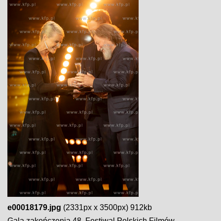
e00018179.jpg
(2331px x 3500px) 912kb
Gala zakończenia 48. Festiwal Polskich Filmów