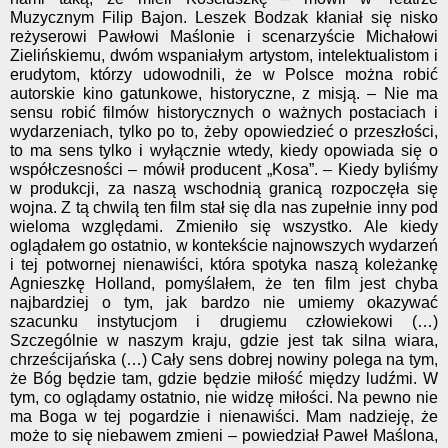
Muzycznym Filip Bajon. Leszek Bodzak kłaniał się nisko
reżyserowi Pawłowi Maślonie i scenarzyście Michałowi
Zielińskiemu, dwóm wspaniałym artystom, intelektualistom i
erudytom, którzy udowodnili, że w Polsce można robić
autorskie kino gatunkowe, historyczne, z misją. – Nie ma
sensu robić filmów historycznych o ważnych postaciach i
wydarzeniach, tylko po to, żeby opowiedzieć o przeszłości,
to ma sens tylko i wyłącznie wtedy, kiedy opowiada się o
współczesności – mówił producent „Kosa”. – Kiedy byliśmy
w produkcji, za naszą wschodnią granicą rozpoczęła się
wojna. Z tą chwilą ten film stał się dla nas zupełnie inny pod
wieloma względami. Zmieniło się wszystko. Ale kiedy
oglądałem go ostatnio, w kontekście najnowszych wydarzeń
i tej potwornej nienawiści, która spotyka naszą koleżankę
Agnieszkę Holland, pomyślałem, że ten film jest chyba
najbardziej o tym, jak bardzo nie umiemy okazywać
szacunku instytucjom i drugiemu człowiekowi (…)
Szczególnie w naszym kraju, gdzie jest tak silna wiara,
chrześcijańska (…) Cały sens dobrej nowiny polega na tym,
że Bóg będzie tam, gdzie będzie miłość między ludźmi. W
tym, co oglądamy ostatnio, nie widzę miłości. Na pewno nie
ma Boga w tej pogardzie i nienawiści. Mam nadzieję, że
może to się niebawem zmieni – powiedział Paweł Maślona,