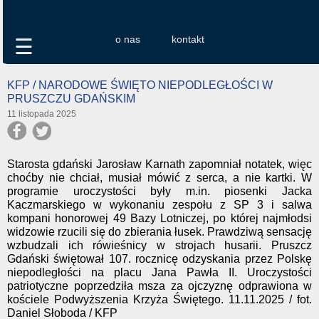
o nas
kontakt
☰
KFP / NARODOWE ŚWIĘTO NIEPODLEGŁOŚCI W
PRUSZCZU GDAŃSKIM
11 listopada 2025
Starosta gdański Jarosław Karnath zapomniał notatek, więc
choćby nie chciał, musiał mówić z serca, a nie kartki. W
programie uroczystości były m.in. piosenki Jacka
Kaczmarskiego w wykonaniu zespołu z SP 3 i salwa
kompani honorowej 49 Bazy Lotniczej, po której najmłodsi
widzowie rzucili się do zbierania łusek. Prawdziwą sensację
wzbudzali ich rówieśnicy w strojach husarii. Pruszcz
Gdański świętował 107. rocznicę odzyskania przez Polskę
niepodległości na placu Jana Pawła II. Uroczystości
patriotyczne poprzedziła msza za ojczyznę odprawiona w
kościele Podwyższenia Krzyża Świętego. 11.11.2025 / fot.
Daniel Słoboda / KFP