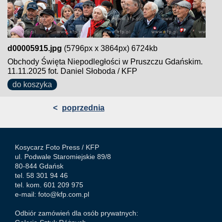
d00005915.jpg
(5796px x 3864px) 6724kb
Obchody Święta Niepodległości w Pruszczu Gdańskim.
11.11.2025 fot. Daniel Słoboda / KFP
do koszyka
<
poprzednia
Kosycarz Foto Press /
KFP
ul. Podwale Staromiejskie 89/8
80-844 Gdańsk
tel. 58 301 94 46
tel. kom. 601 209 975
e-mail:
foto@kfp.com.pl
Odbiór zamówień dla osób prywatnych: