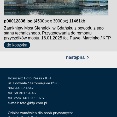
p00012836.jpg
(4500px x 3000px) 11461kb
Zamknięty Most Siennicki w Gdańsku z powodu złego
stanu technicznego. Przygotowania do remontu
przyczółków mostu. 16.01.2025 fot. Paweł Marcinko / KFP
do koszyka
następna
>
Kosycarz Foto Press /
KFP
ul. Podwale Staromiejskie 89/8
80-844 Gdańsk
tel. 58 301 94 46
tel. kom. 601 209 975
e-mail:
foto@kfp.com.pl
Odbiór zamówień dla osób prywatnych: