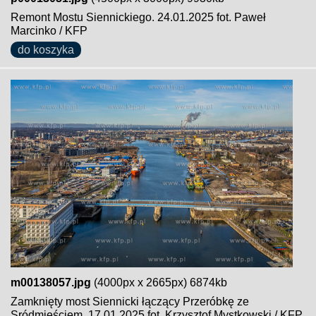
Remont Mostu Siennickiego. 24.01.2025 fot. Paweł
Marcinko / KFP
do koszyka
m00138057.jpg
(4000px x 2665px) 6874kb
Zamknięty most Siennicki łączący Przeróbkę ze
Sródmieściem. 17.01.2025 fot. Krzysztof Mystkowski / KFP