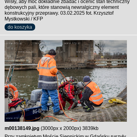
Wisły, aby móc dokładnie zbadać i ocenić stan techniczny
dębowych pali, które stanowią newralgiczny element
konstrukcyjny przeprawy. 03.02.2025 fot. Krzysztof
Mystkowski / KFP
do koszyka
m00138149.jpg
(3000px x 2000px) 3839kb
Przy zamkniętym Moście Siennickim w Gdańsku ruszyły