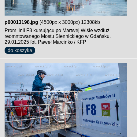
p00013198.jpg
(4500px x 3000px) 12308kb
Prom linii F8 kursującu po Martwej Wiśle wzdłuż
reomntowanego Mostu Siennickiego w Gdańsku.
29.01.2025 fot. Paweł Marcinko / KFP
do koszyka