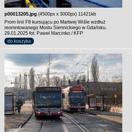
p00013205.jpg
(4500px x 3000px) 11421kb
Prom linii F8 kursującu po Martwej Wiśle wzdłuż
reomntowanego Mostu Siennickiego w Gdańsku.
29.01.2025 fot. Paweł Marcinko / KFP
do koszyka