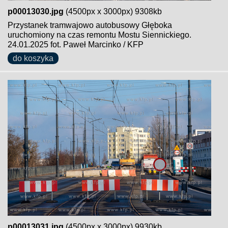
p00013030.jpg
(4500px x 3000px) 9308kb
Przystanek tramwajowo autobusowy Głęboka
uruchomiony na czas remontu Mostu Siennickiego.
24.01.2025 fot. Paweł Marcinko / KFP
do koszyka
p00013031.jpg
(4500px x 3000px) 9930kb