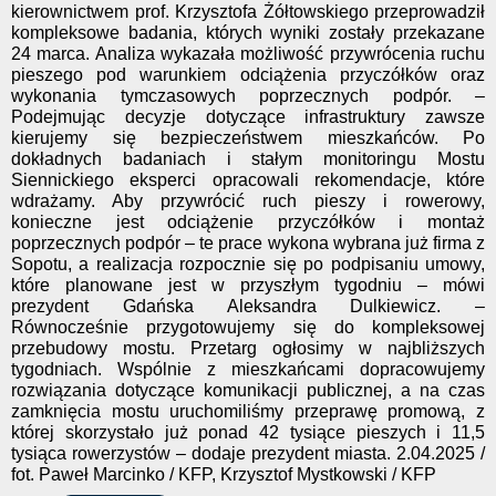
kierownictwem prof. Krzysztofa Żółtowskiego przeprowadził
kompleksowe badania, których wyniki zostały przekazane
24 marca. Analiza wykazała możliwość przywrócenia ruchu
pieszego pod warunkiem odciążenia przyczółków oraz
wykonania tymczasowych poprzecznych podpór. –
Podejmując decyzje dotyczące infrastruktury zawsze
kierujemy się bezpieczeństwem mieszkańców. Po
dokładnych badaniach i stałym monitoringu Mostu
Siennickiego eksperci opracowali rekomendacje, które
wdrażamy. Aby przywrócić ruch pieszy i rowerowy,
konieczne jest odciążenie przyczółków i montaż
poprzecznych podpór – te prace wykona wybrana już firma z
Sopotu, a realizacja rozpocznie się po podpisaniu umowy,
które planowane jest w przyszłym tygodniu – mówi
prezydent Gdańska Aleksandra Dulkiewicz. –
Równocześnie przygotowujemy się do kompleksowej
przebudowy mostu. Przetarg ogłosimy w najbliższych
tygodniach. Wspólnie z mieszkańcami dopracowujemy
rozwiązania dotyczące komunikacji publicznej, a na czas
zamknięcia mostu uruchomiliśmy przeprawę promową, z
której skorzystało już ponad 42 tysiące pieszych i 11,5
tysiąca rowerzystów – dodaje prezydent miasta. 2.04.2025 /
fot. Paweł Marcinko / KFP, Krzysztof Mystkowski / KFP