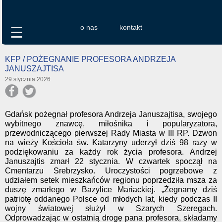
o nas
kontakt
☰
KFP / POŻEGNANIE PROFESORA ANDRZEJA
JANUSZAJTISA
29 stycznia 2026
Gdańsk pożegnał profesora Andrzeja Januszajtisa, swojego
wybitnego znawcę, miłośnika i popularyzatora,
przewodniczącego pierwszej Rady Miasta w III RP. Dzwon
na wieży Kościoła św. Katarzyny uderzył dziś 98 razy w
podziękowaniu za każdy rok życia profesora. Andrzej
Januszajtis zmarł 22 stycznia. W czwartek spoczął na
Cmentarzu Srebrzysko. Uroczystości pogrzebowe z
udziałem setek mieszkańców regionu poprzedziła msza za
duszę zmarłego w Bazylice Mariackiej. „Żegnamy dziś
patriotę oddanego Polsce od młodych lat, kiedy podczas II
wojny światowej służył w Szarych Szeregach.
Odprowadzając w ostatnią drogę pana profesora, składamy