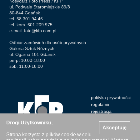
Kosycarz Foto Press /
KFP
ul. Podwale Staromiejskie 89/8
80-844 Gdańsk
tel. 58 301 94 46
tel. kom. 601 209 975
e-mail:
foto@kfp.com.pl
Odbiór zamówień dla osób prywatnych:
Galeria Sztuk Różnych
ul. Ogarna 101 Gdańsk
pn-pt 10:00-18:00
sob. 11:00-18:00
polityka prywatności
regulamin
rejestracja
Drogi Użytkowniku,
Akceptuję
Strona korzysta z plików cookie w celu