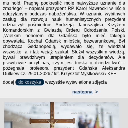
mu hołd. Pragnę podkreślić moje najwyższe uznanie dla
zmarłego” – napisał prezydent RP Karol Nawrocki w liście
odczytanym podczas nabożeństwa. W uznaniu wybitnych
zasług dla rozwoju nauk humanistycznych prezydent
odznaczył pośmiertnie Andrzeja Januszajtisa Krzyżem
Komandorskim z Gwiazdą Orderu Odrodzenia Polski.
„Wielkim honorem dla Gdańska było mieć takiego
obywatela. Kochał Gdańsk miłością bezwarunkową. Był
chodzącą Gedanopedią, wydawało się, że wiedział
wszystko, a i tak wciąż szukał. Służył wszystkim wiedzą,
bywał prawdziwym utrapieniem dla decydentów. Ale
prawdziwie uczył nas, czym jest troska o dziedzictwo” –
pożegnała profesora prezydent Gdańska Aleksandra
Dulkiewicz. 29.01.2026 / fot. Krzysztof Mystkowski / KFP
dodaj
do koszyka
wszystkie wyświetlone zdjęcia
następna
>