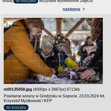
dodaj
do koszyka
wszystkie wyświetlone zdjęcia
następna
>
m00135058.jpg
(4000px x 2667px) 6713kb
Powitanie wiosny w Grodzisku w Sopocie. 23.03.2024 fot.
Krzysztof Mystkowski / KFP
do koszyka