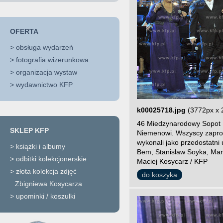
OFERTA
>
obsługa wydarzeń
>
fotografia wizerunkowa
>
organizacja wystaw
>
wydawnictwo KFP
k00025718.jpg
(3772px x 
46 Miedzynarodowy Sopot F
SKLEP KFP
Niemenowi. Wszyscy zaprosz
wykonali jako przedostatni 
>
książki i albumy
Bem, Stanislaw Soyka, Mar
>
odbitki kolekcjonerskie
Maciej Kosycarz / KFP
>
złota kolekcja zdjęć
do koszyka
Zbigniewa Kosycarza
>
upominki / koszulki