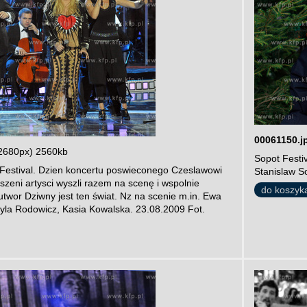
00061150.j
2680px) 2560kb
Sopot Festi
estival. Dzien koncertu poswieconego Czeslawowi
Stanislaw S
eni artysci wyszli razem na scenę i wspolnie
do koszyk
utwor Dziwny jest ten świat. Nz na scenie m.in. Ewa
yla Rodowicz, Kasia Kowalska. 23.08.2009 Fot.