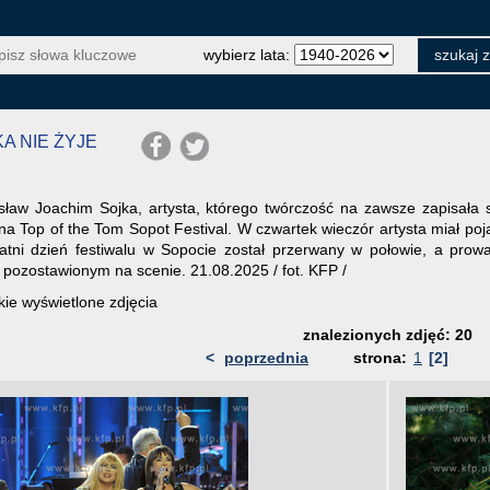
wybierz lata:
A NIE ŻYJE
ław Joachim Sojka, artysta, którego twórczość na zawsze zapisała się
a Top of the Tom Sopot Festival. W czwartek wieczór artysta miał poj
tni dzień festiwalu w Sopocie został przerwany w połowie, a prowa
e pozostawionym na scenie. 21.08.2025 / fot. KFP /
ie wyświetlone zdjęcia
znalezionych zdjęć: 20
<
poprzednia
strona:
1
[2]