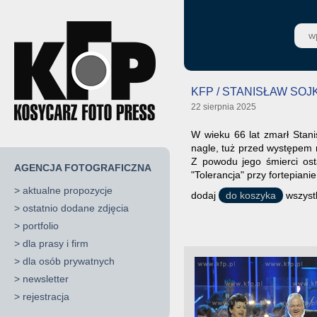
KFP / STANISŁAW SOJK
22 sierpnia 2025
W wieku 66 lat zmarł Stanis
nagle, tuż przed występem n
Z powodu jego śmierci osta
AGENCJA FOTOGRAFICZNA
"Tolerancja" przy fortepiani
>
aktualne propozycje
dodaj
do koszyka
wszystk
>
ostatnio dodane zdjęcia
>
portfolio
>
dla prasy i firm
>
dla osób prywatnych
>
newsletter
>
rejestracja