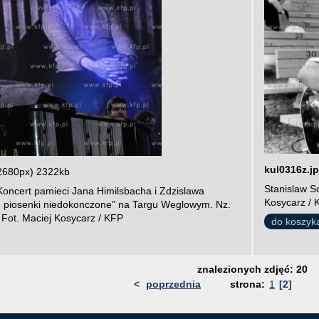
kul0316z.j
2680px) 2322kb
Stanislaw S
Koncert pamieci Jana Himilsbacha i Zdzislawa
Kosycarz /
e piosenki niedokonczone" na Targu Weglowym. Nz.
 Fot. Maciej Kosycarz / KFP
do koszyk
znalezionych zdjęć: 20
<
poprzednia
strona:
1
[2]