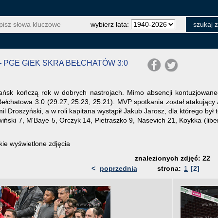
wybierz lata:
– PGE GiEK SKRA BEŁCHATÓW 3:0
ańsk kończą rok w dobrych nastrojach. Mimo absencji kontuzjowan
Bełchatowa 3:0 (29:27, 25:23, 25:21). MVP spotkania został atakują
l Droszyński, a w roli kapitana wystąpił Jakub Jarosz, dla którego był
ński 7, M'Baye 5, Orczyk 14, Pietraszko 9, Nasevich 21, Koykka (libero
ie wyświetlone zdjęcia
znalezionych zdjęć: 22
<
poprzednia
strona:
1
[2]