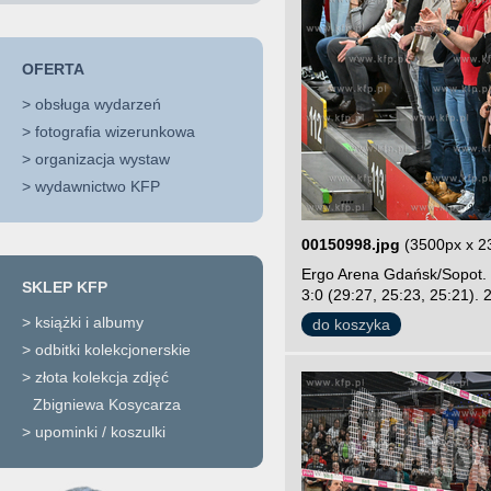
OFERTA
>
obsługa wydarzeń
>
fotografia wizerunkowa
>
organizacja wystaw
>
wydawnictwo KFP
00150998.jpg
(3500px x 2
Ergo Arena Gdańsk/Sopot. 
SKLEP KFP
3:0 (29:27, 25:23, 25:21). 
>
książki i albumy
do koszyka
>
odbitki kolekcjonerskie
>
złota kolekcja zdjęć
Zbigniewa Kosycarza
>
upominki / koszulki