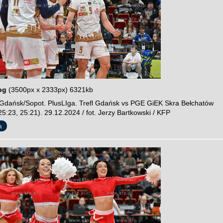
pg
(3500px x 2333px) 6321kb
Gdańsk/Sopot. PlusLIga. Trefl Gdańsk vs PGE GiEK Skra Bełchatów
25:23, 25:21). 29.12.2024 / fot. Jerzy Bartkowski / KFP
a