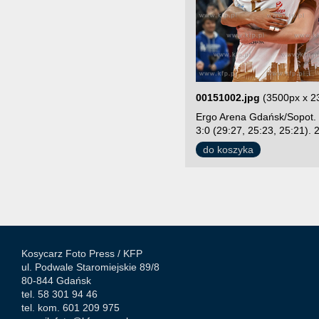
00151002.jpg
(3500px x 2
Ergo Arena Gdańsk/Sopot. 
3:0 (29:27, 25:23, 25:21). 
do koszyka
Kosycarz Foto Press /
KFP
ul. Podwale Staromiejskie 89/8
80-844 Gdańsk
tel. 58 301 94 46
tel. kom. 601 209 975