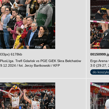
333px) 6178kb
00150999.j
PlusLIga. Trefl Gdańsk vs PGE GiEK Skra Bełchatów
Ergo Arena 
29.12.2024 / fot. Jerzy Bartkowski / KFP
3:0 (29:27, 
do koszyk