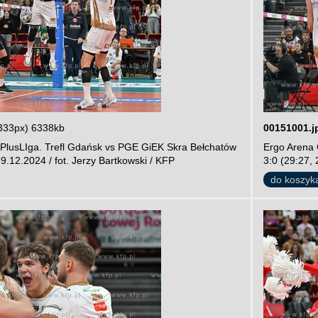
333px) 6338kb
00151001.j
PlusLIga. Trefl Gdańsk vs PGE GiEK Skra Bełchatów
Ergo Arena 
29.12.2024 / fot. Jerzy Bartkowski / KFP
3:0 (29:27, 
do koszyk