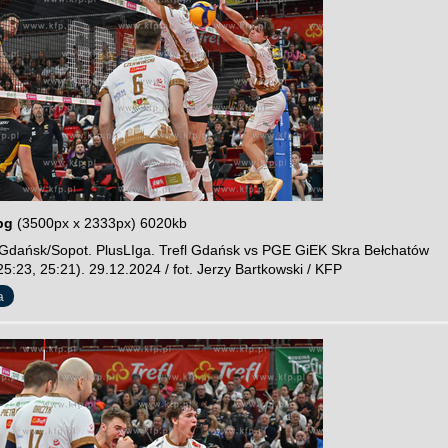
pg
(3500px x 2333px) 6020kb
Gdańsk/Sopot. PlusLIga. Trefl Gdańsk vs PGE GiEK Skra Bełchatów
25:23, 25:21). 29.12.2024 / fot. Jerzy Bartkowski / KFP
a