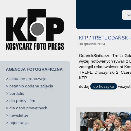
KFP / TREFL GDAŃSK 
30 grudnia 2024
GdańskSiatkarze Trefla Gd
wyżej notowanych rywali z 
zastąpił rekonwalescent Kami
AGENCJA FOTOGRAFICZNA
TREFL: Droszyński 2, Czerwi
KFP
>
aktualne propozycje
>
ostatnio dodane zdjęcia
dodaj
do koszyka
wszystk
>
portfolio
>
dla prasy i firm
>
dla osób prywatnych
>
newsletter
>
rejestracja