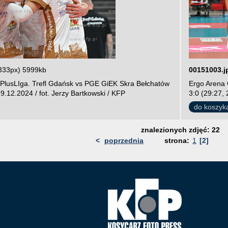
333px) 5999kb
00151003.j
PlusLIga. Trefl Gdańsk vs PGE GiEK Skra Bełchatów
Ergo Arena 
29.12.2024 / fot. Jerzy Bartkowski / KFP
3:0 (29:27, 
do koszyk
znalezionych zdjęć: 22
<
poprzednia
strona:
1
[2]