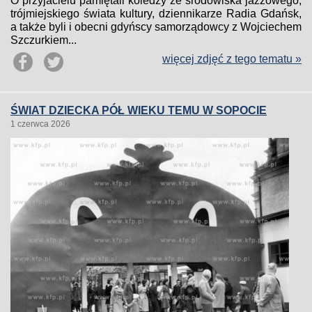
O przyjacielu pamiętali koledzy ze środowiska jazzowego,
trójmiejskiego świata kultury, dziennikarze Radia Gdańsk,
a także byli i obecni gdyńscy samorządowcy z Wojciechem
Szczurkiem...
więcej zdjęć z tego tematu »
ŚWIAT DZIECKA PÓŁ WIEKU TEMU W SOPOCIE
1 czerwca 2026