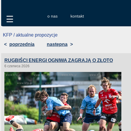
o nas
kontakt
☰
KFP / aktualne propozycje
<
poprzednia
następna
>
RUGBIŚCI ENERGI OGNIWA ZAGRAJĄ O ZŁOTO
6 czerwca 2026