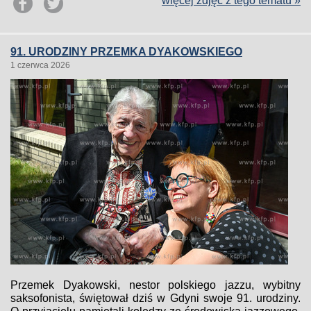
więcej zdjęć z tego tematu »
91. URODZINY PRZEMKA DYAKOWSKIEGO
1 czerwca 2026
Przemek Dyakowski, nestor polskiego jazzu, wybitny
saksofonista, świętował dziś w Gdyni swoje 91. urodziny.