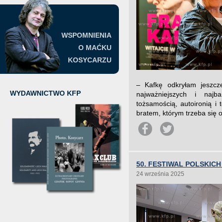
WSPOMNIENIA
O MAĆKU
KOSYCARZU
– Kafkę odkryłam jeszcz
WYDAWNICTWO KFP
najważniejszych i najba
tożsamością, autoironią i 
bratem, którym trzeba się o
50. FESTIWAL POLSKIC
24 września 2025