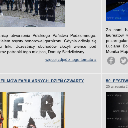
Za nami ba
laureatów 
znicę utworzenia Polskiego Państwa Podziemnego.
pozaregula
ziałem asysty honorowej garnizonu Gdynia odbyły się
Lucjana Bo
ki Inki. Uczestnicy obchodów złożyli wieńce pod
Monika Majo
raz patronki tego miejsca, Danuty Siedzikówny....
więcej zdjęć z tego tematu »
H FILMÓW FABULARNYCH. DZIEŃ CZWARTY
50. FESTI
25 września 