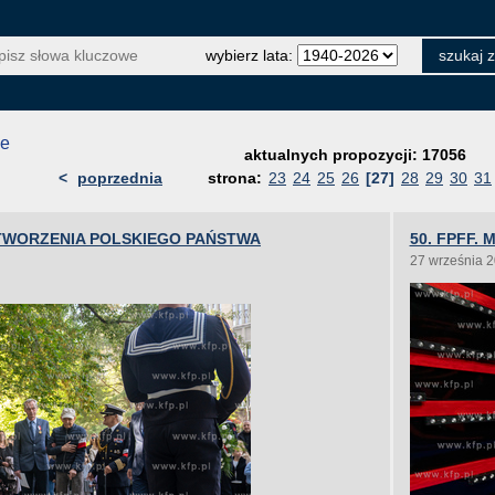
wybierz lata:
je
aktualnych propozycji: 17056
<
poprzednia
strona:
23
24
25
26
[27]
28
29
30
31
UTWORZENIA POLSKIEGO PAŃSTWA
50. FPFF.
27 września 