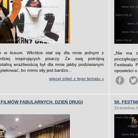
e w liceum. Wkrótce stał się dla mnie jednym z
„Nie ma du
rdziej inspirujących pisarzy. Ze swą potrójną
początkując
totalną wrażliwością był dla mnie jakby podziwianym
Festiwalu 
piekować, bo mimo siły jest bardzo...
opowieści o 
więcej zdjęć z tego tematu »
H FILMÓW FABULARNYCH. DZIEŃ DRUGI
50. FEST
23 września 