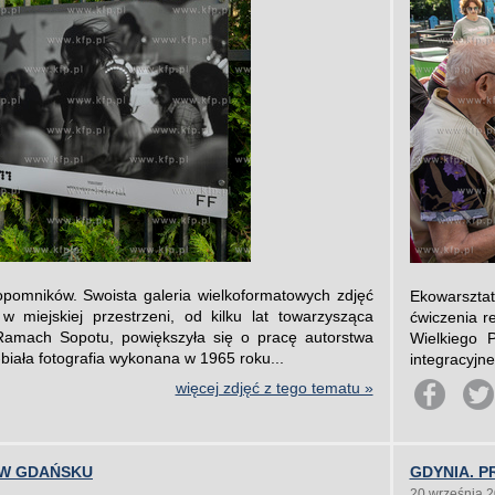
opomników. Swoista galeria wielkoformatowych zdjęć
Ekowarsztat
 miejskiej przestrzeni, od kilku lat towarzysząca
ćwiczenia r
 Ramach Sopotu, powiększyła się o pracę autorstwa
Wielkiego 
iała fotografia wykonana w 1965 roku...
integracyjne
więcej zdjęć z tego tematu »
 W GDAŃSKU
GDYNIA. 
20 września 