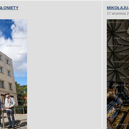
SŁONIĘTY
MIKOŁAJU,
17 września 