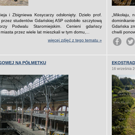
eja i Zbigniewa Kosycarzy odsłonięty. Dzieło prof.
„Mikołaju, 
 przez studentów Gdańskiej ASP ozdobiło szczytową
dominikanie
rzy Podwalu Staromiejskim. Cenieni gdańscy
Gdańska zmi
 miasta przez wiele lat mieszkali w tym domu,...
chwili pono
więcej zdjęć z tego tematu »
GOWEJ NA PÓŁMETKU
EKOSTRAD
16 września 