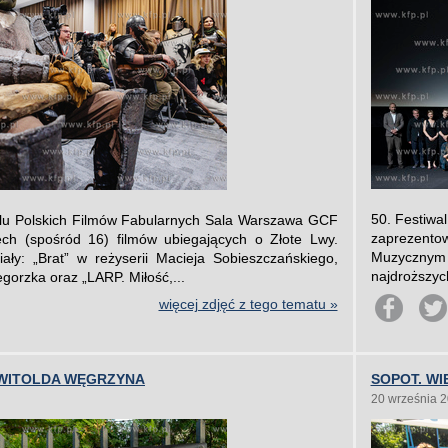
50. Festiwa
alu Polskich Filmów Fabularnych Sala Warszawa GCF
zaprezentow
ch (spośród 16) filmów ubiegających o Złote Lwy.
Muzycznym b
ły: „Brat” w reżyserii Macieja Sobieszczańskiego,
najdroższych
gorzka oraz „LARP. Miłość,...
więcej zdjęć z tego tematu »
WITOLDA WĘGRZYNA
SOPOT. WI
20 września 