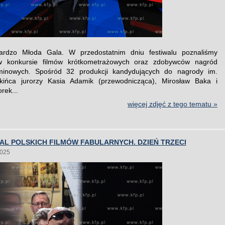
rdzo Młoda Gala. W przedostatnim dniu festiwalu poznaliśmy
w konkursie filmów krótkometrażowych oraz zdobywców nagród
minowych. Spośród 32 produkcji kandydujących do nagrody im.
kińca jurorzy Kasia Adamik (przewodnicząca), Mirosław Baka i
rek...
więcej zdjęć z tego tematu »
WAL POLSKICH FILMÓW FABULARNYCH. DZIEŃ TRZECI
2025