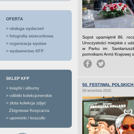
OFERTA
>
obsługa wydarzeń
>
fotografia wizerunkowa
Sopot upamiętnił 86. roc
Uroczystości miejskie z ud
>
organizacja wystaw
w Parku im. Sanitariusz
>
wydawnictwo KFP
pomnikami Armii Krajowej o
SKLEP KFP
50. FESTIWAL POLSKIC
>
książki i albumy
26 września 2025
>
odbitki kolekcjonerskie
>
złota kolekcja zdjęć
Zbigniewa Kosycarza
>
upominki / koszulki