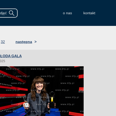
o nas
kontakt
32
następna
>
 MŁODA GALA
2025