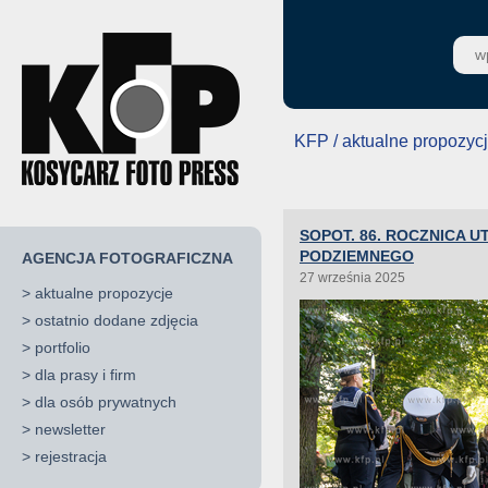
KFP / aktualne propozyc
SOPOT. 86. ROCZNICA 
PODZIEMNEGO
AGENCJA FOTOGRAFICZNA
27 września 2025
>
aktualne propozycje
>
ostatnio dodane zdjęcia
>
portfolio
>
dla prasy i firm
>
dla osób prywatnych
>
newsletter
>
rejestracja