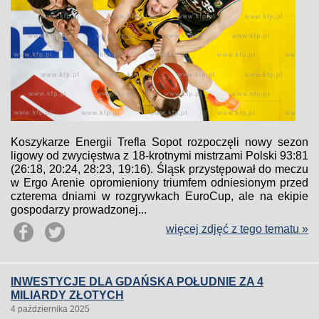
Koszykarze Energii Trefla Sopot rozpoczęli nowy sezon
ligowy od zwycięstwa z 18-krotnymi mistrzami Polski 93:81
(26:18, 20:24, 28:23, 19:16). Śląsk przystępował do meczu
w Ergo Arenie opromieniony triumfem odniesionym przed
czterema dniami w rozgrywkach EuroCup, ale na ekipie
gospodarzy prowadzonej...
więcej zdjęć z tego tematu »
INWESTYCJE DLA GDAŃSKA POŁUDNIE ZA 4
MILIARDY ZŁOTYCH
4 października 2025