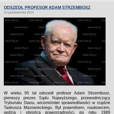
ODSZEDŁ PROFESOR ADAM STRZEMBOSZ
10 października 2025
W wieku 95 lat odszedł profesor Adam Strzembosz,
pierwszy prezes Sądu Najwyższego, przewodniczący
Trybunału Stanu, wiceminister sprawiedliwości w rządzie
Tadeusza Mazowieckiego. Był prawnikiem, naukowcem,
sędzią i obrońcą praworządności, po roku 1989