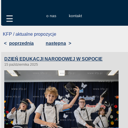
o nas
kontakt
☰
KFP / aktualne propozycje
<
poprzednia
następna
>
DZIEŃ EDUKACJI NARODOWEJ W SOPOCIE
15 października 2025