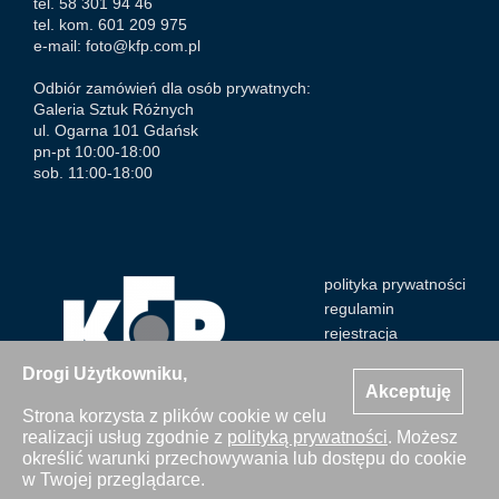
tel. 58 301 94 46
tel. kom. 601 209 975
e-mail:
foto@kfp.com.pl
Odbiór zamówień dla osób prywatnych:
Galeria Sztuk Różnych
ul. Ogarna 101 Gdańsk
pn-pt 10:00-18:00
sob. 11:00-18:00
polityka prywatności
regulamin
rejestracja
Drogi Użytkowniku,
Akceptuję
Strona korzysta z plików cookie w celu
realizacji usług zgodnie z
polityką prywatności
. Możesz
Wszystkie zdjęcia Agencji Kosycarz Foto Press/KFP są
określić warunki przechowywania lub dostępu do cookie
chronione prawem autorskim. Publikacja i kopiowanie bez
w Twojej przeglądarce.
zgody Agencji zabronione. Copyright © 2000-2026 KFP