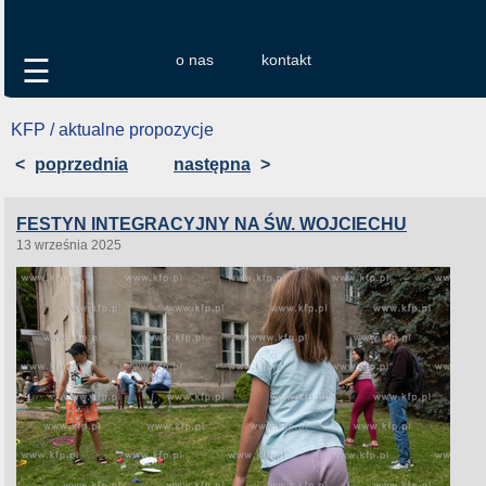
o nas
kontakt
☰
KFP / aktualne propozycje
<
poprzednia
następna
>
FESTYN INTEGRACYJNY NA ŚW. WOJCIECHU
13 września 2025